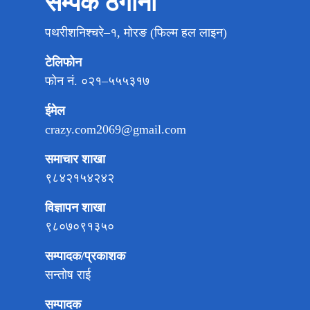
सम्पर्क ठेगाना
पथरीशनिश्चरे–१, मोरङ (फिल्म हल लाइन)
टेलिफोन
फोन नं. ०२१–५५५३१७
ईमेल
crazy.com2069@gmail.com
समाचार शाखा
९८४२१५४२४२
विज्ञापन शाखा
९८०७०९१३५०
सम्पादक/प्रकाशक
सन्तोष राई
सम्पादक