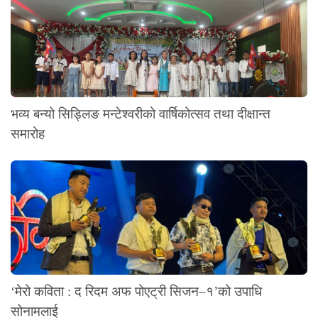
भव्य बन्यो सिड्लिङ मन्टेश्वरीको वार्षिकोत्सव तथा दीक्षान्त
समारोह
‘मेरो कविता : द रिदम अफ पोएट्री सिजन–१’को उपाधि
सोनामलाई