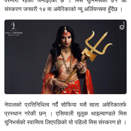
परम्परा रहेको जनाइएको छ । मिस युनिभर्सको ७१ औं
संस्करण जनवरी १४ मा अमेरिकाको न्यू अर्लियन्समा हुँदैछ ।
नेपालको प्रतिनिधित्व गर्दै सोफिया यसै साता अमेरिकातर्फ
प्रस्थान गरेकी छन् । एसियाली मुलुक थाइल्याण्डले मिस
युनिभर्सको स्वामित्व लिएपछिको यो पहिलो मिस संस्करण हो ।