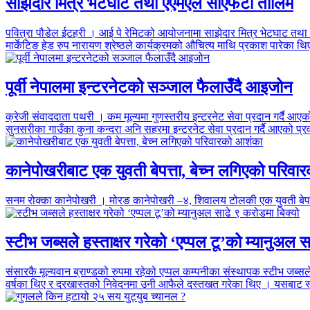
साझेदार मित्र भेटघाट तथा एएमएल सीएफटी तालिम
पवित्रा पौडेल ईटहरी । आई पे रेमिटको आयोजनामा साझेदार मित्र भेटघाट तथा ए
मार्केटिङ हेड रुप नारायण श्रेष्ठले कार्यक्रमको औचित्य माथि प्रकाश पारेका थि
पूर्वी नेपालमा इन्टरनेटको सञ्जाल फैलाउँदै आइजोन
क्रेजी संवाददाता पथरी । कम मूल्यमा गुणस्तरीय इन्टरनेट सेवा प्रदान गर्दै आए
सुनसरीका गाउँका कुना कन्दरा अनि सहरमा इन्टरनेट सेवा प्रदान गर्दै आएको प्रव
कानेपोखरीबाट एक युवती बेपत्ता, बेच्न लगिएको परिव
सनम रोक्का कानेपोखरी । मोरङ कानेपोखरी –४, शिवालय टोलकी एक
स्टीभ जब्सले हस्ताक्षर गरेको ‘एप्पल टू’को म्यानुअल 
संसारकै मूल्यवान ब्राण्डको रुपमा रहेको एप्पल कम्पनीका संस्थापक स्टीभ जब्
वर्षका थिए र दरखास्तको निवेदनमा उनी आफैले दस्तखत गरेका थिए । यसबाट स