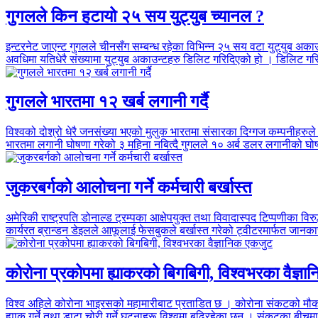
गुगलले किन हटायो २५ सय युट्युब च्यानल ?
इन्टरनेट जाएन्ट गुगलले चीनसँग सम्बन्ध रहेका विभिन्न २५ सय वटा युट्युब अक
अवधिमा यतिधेरै संख्यामा युट्युब अकाउन्टहरु डिलिट गरिदिएको हो । डिलिट ग
गुगलले भारतमा १२ खर्ब लगानी गर्दै
विश्वको दोश्रो धेरै जनसंख्या भएको मुलुक भारतमा संसारका दिग्गज कम्पनीहरु
भारतमा लगानी घोषणा गरेको ३ महिना नबित्दै गुगलले १० अर्ब डलर लगानीको घो
जुकरबर्गको आलोचना गर्ने कर्मचारी बर्खास्त
अमेरिकी राष्ट्रपति डोनाल्ड ट्रम्पका आक्षेपयुक्त तथा विवादास्पद टिप्पणीका 
कार्यरत ब्रान्डन डेइलले आफूलाई फेसबुकले बर्खास्त गरेको ट्वीटरमार्फत जानक
कोरोना प्रकोपमा ह्याकरको बिगबिगी, विश्वभरका वैज्ञ
विश्व अहिले कोरोना भाइरसको महामारीबाट प्रताडित छ । कोरोना संकटको मौका
ह्याक गर्ने तथा डाटा चोरी गर्ने घटनाहरू विश्वमा बढिरहेका छन् । संकटका बीच