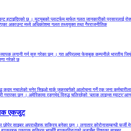
ाउन्ट हटाइदिएको छ । युट्युबको प्लाटर्फम मार्फत् गलत जानकारीको प्रसारलाई रोक
रिएका अकाउन्ट मध्ये अधिकांशमा गलत तथ्ययुक्त तथा गैरराजनीतिक
ले व्यापक लगानी गर्न सुरु गरेका छन् । गत अप्रिलमा फेसबुक कम्पनीले भारतीय 
षणा गरेको छ
विरुद्ध कदम नचालेको भनेर सिइओ मार्क जुकरबर्गको आलोचना गर्ने एक जना कर्मचारी
ारी गराएका छन् । अमेरिकामा रङ्गभेद विरुद्ध चलिरहेको ‘ब्लाक लाइभ्स म्याटर’आ
ानिक एकजुट
 छोपेर साइबर अपराधीहरू सक्रिय बनेका छन् । लगातार कोरोनासम्बन्धी फर्जी म
मा ह्याकरहरू एकाएक सक्रिय भएसँगै ह्याकरविरुद्धको लडाइँमा विश्वका साइबर