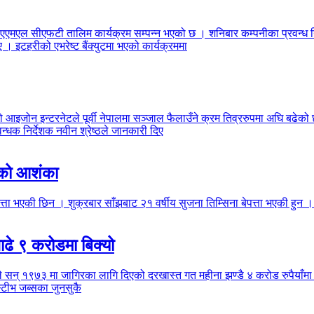
एमएल सीएफटी तालिम कार्यक्रम सम्पन्न भएको छ । शनिबार कम्पनीका प्रवन्ध निर्
ए । इटहरीको एभरेष्ट बैंक्युटमा भएको कार्यक्रममा
को आइजोन इन्टरनेटले पूर्वी नेपालमा सञ्जाल फैलाउँने क्रम तिव्ररुपमा अघि बढेक
न्धक निर्देशक नवीन श्रेष्ठले जानकारी दिए
ारको आशंका
 युवती बेपत्ता भएकी छिन । शुक्रबार साँझबाट २१ वर्षीय सुजना 
साढे ९ करोडमा बिक्यो
सले सन् १९७३ मा जागिरका लागि दिएको दरखास्त गत महीना झण्डै ४ करोड रुपैयाँमा
्टीभ जब्सका जुनसुकै