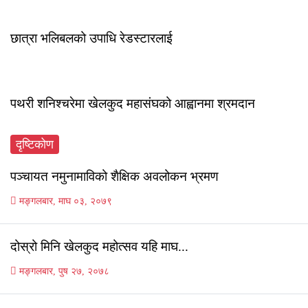
छात्रा भलिबलको उपाधि रेडस्टारलाई
शनिबार, माघ १८, २०८२
पथरी शनिश्चरेमा खेलकुद महासंघको आह्वानमा श्रमदान
बिहिबार, माघ १६, २०८२
दृष्टिकोण
पञ्चायत नमुनामाविको शैक्षिक अवलोकन भ्रमण
मङ्गलबार, माघ ०३, २०७९
दोस्रो मिनि खेलकुद महोत्सव यहि माघ...
मङ्गलबार, पुष २७, २०७८