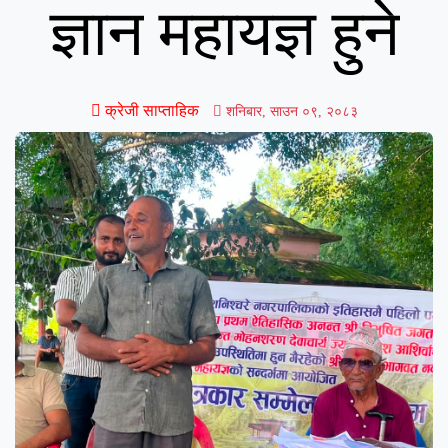
ज्ञान महायज्ञ हुने
क्रेजी साप्ताहिक
शनिबार, साउन ०९, २०८३