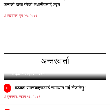
जनाको हत्या गरेको स्थानीयलाई उदृत...
आइतबार, पुष २५, २०७८
स्ववियु सभापतिमा
पुनः केशर राईको
आकांक्षा
अन्तरवार्ता
बुधबार, फागुन २१, २०८१
‘वडाका समस्याहरूलाई समाधान गर्दै लैजानेछु’
शुक्रबार, साउन १३, २०७९