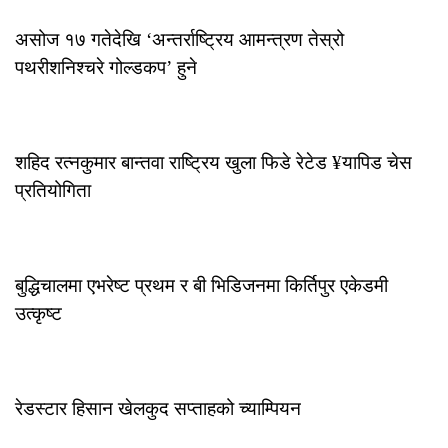
असोज १७ गतेदेखि ‘अन्तर्राष्ट्रिय आमन्त्रण तेस्रो
पथरीशनिश्चरे गोल्डकप’ हुने
आइतबार, जेठ ३१, २०८३
शहिद रत्नकुमार बान्तवा राष्ट्रिय खुला फिडे रेटेड ¥यापिड चेस
प्रतियोगिता
मङ्गलबार, जेठ १९, २०८३
बुद्धिचालमा एभरेष्ट प्रथम र बी भिडिजनमा किर्तिपुर एकेडमी
उत्कृष्ट
शनिबार, फागुन ०९, २०८२
रेडस्टार हिसान खेलकुद सप्ताहको च्याम्पियन
आइतबार, माघ १९, २०८२