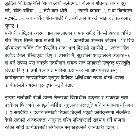
लुइँटेल ‘बोकेदाह्री’ले ‘रावण आयो बुलेटमा…’ बोलको गीतबाट गायन सुरु
गर्दै, ‘बाँके–बर्दिया…..’, ‘तेरो बाउ थोते……’, ‘साली कमला…’, ‘ए बा किन्देउन
भट्भटे…’ जस्ता चर्चित गीत–गाउँदै गीतसंगीतका पारखी माझ दर्शकहरुलाई
झुमाए ।
यसैगरी राष्ट्रिय स्तरमा नाम कहलाएका गायक समीर विकले आफ्ना चर्चित
गीत ‘प्रिय तिम्ले माया मा¥यौं नि……..’ ‘कान्छीको अल्लारे जोवान….’ र शिव
परियारको चर्चित गीत ‘पिउँदिन भन्दा भन्दै पिलायो साथीले….’ जस्ता गीत
बेजोड ढंगले पस्किएका थिए । त्यसरी नै, सुरशाला आइडलको उत्कृष्ठ–६
मा पर्न सफल यस नगरकै उदयीमान गायक राज लोहारले उत्कृष्ट प्रस्तुति
दिएका थिए । उनी पञ्चायत माविमा कक्षा–१० मा अध्ययनरत छन् ।
कार्यक्रममा नगरपालिका प्रमुख विशिष्ट अतिथिका रुपमा बोल्दै–यस्ता
कार्यक्रमले नगरमा प्रवद्र्धन बढ्ने बताए ।
नृत्यमा उर्लाबारी रोजी डान्स सेन्टरका विद्यार्थीले उत्कृष्ट र आकर्षक नृत्य
पस्केका थिए भने अन्नपूर्ण बोर्डिङ स्कुलको प्रस्तुति पनि कम दमदार थिएन
। २ सयदेखि १ हजार सम्मको टिकट बिक्री भएको कार्यक्रममा संकलित
केही रकमले आवश्यकता अनुसार गरिब परिवारलाई सहयोग गर्ने योजना
रहेको सोही कार्यक्रमकी संयोजक मनु खड्काले जानकारी दिइन् ।