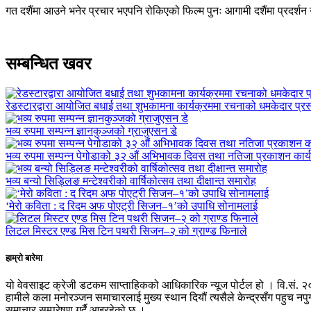
गत दशैंमा आउने भनेर प्रचार भएपनि रोकिएको फिल्म पुनः आगामी दशैंमा प्रदर्शन 
सम्बन्धित खवर
रेडस्टारद्वारा आयोजित बधाई तथा शुभकामना कार्यक्रममा रचनाको धमकेदार प्रस्
भव्य रुपमा सम्पन्न ज्ञानकुञ्जको ग्राजुएसन डे
भव्य रुपमा सम्पन्न पेगोडाको ३२ औं अभिभावक दिवस तथा नतिजा प्रकाशन कार्
भव्य बन्यो सिड्लिङ मन्टेश्वरीको वार्षिकोत्सव तथा दीक्षान्त समारोह
‘मेरो कविता : द रिदम अफ पोएट्री सिजन–१’को उपाधि सोनामलाई
लिटल मिस्टर एण्ड मिस टिन पथरी सिजन–२ को ग्राण्ड फिनाले
हाम्रो बारेमा
यो वेवसाइट क्रेजी डटकम साप्ताहिकको आधिकारिक न्यूज पोर्टल हो । वि.सं. २
हामीले कला मनोरञ्जन समाचारलाई मुख्य स्थान दियौं त्यसैले केन्द्रसँग पहुच 
समाचार सम्प्रेषण गर्दै आइरहेको छ ।