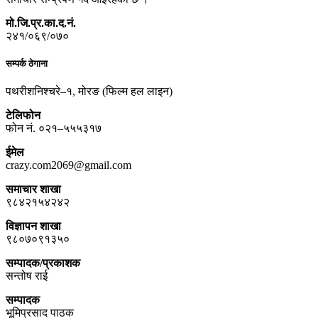
मो.जि.प्र.का.द.नं.
२४१/०६९/०७०
सम्पर्क ठेगाना
पथरीशनिश्चरे–१, मोरङ (फिल्म हल लाइन)
टेलिफोन
फोन नं. ०२१–५५५३१७
ईमेल
crazy.com2069@gmail.com
समाचार शाखा
९८४२१५४२४२
विज्ञापन शाखा
९८०७०९१३५०
सम्पादक/प्रकाशक
सन्तोष राई
सम्पादक
भूमिप्रसाद पाठक