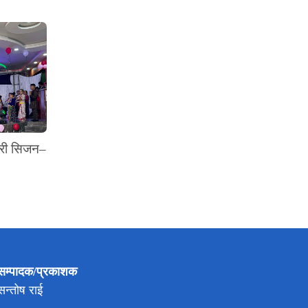
थरी सिजन–
सम्पादक/प्रकाशक
सन्तोष राई