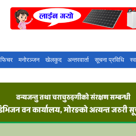
 फिचर
मनोरञ्जन
खेलकुद
अन्तरवार्ता
सूचना प्रविधि
स्