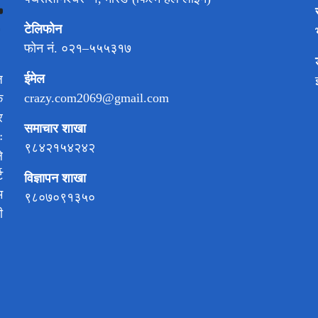
टेलिफोन
फोन नं. ०२१–५५५३१७
ईमेल
ज
crazy.com2069@gmail.com
क
र
समाचार शाखा
ः
९८४२१५४२४२
े
ट
विज्ञापन शाखा
म
९८०७०९१३५०
ी