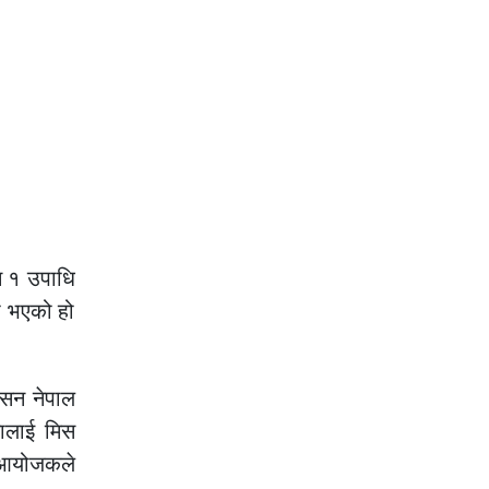
न १ उपाधि
ना भएको हो
ेसन नेपाल
तालाई मिस
े आयोजकले