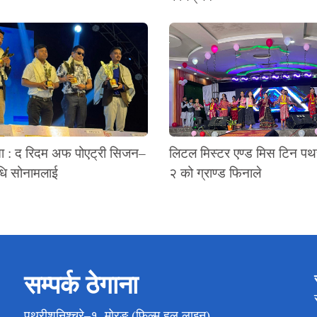
ता : द रिदम अफ पोएट्री सिजन–
लिटल मिस्टर एण्ड मिस टिन प
धि सोनामलाई
२ को ग्राण्ड फिनाले
सम्पर्क ठेगाना
पथरीशनिश्चरे–१, मोरङ (फिल्म हल लाइन)