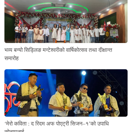
भव्य बन्यो सिड्लिङ मन्टेश्वरीको वार्षिकोत्सव तथा दीक्षान्त
समारोह
‘मेरो कविता : द रिदम अफ पोएट्री सिजन–१’को उपाधि
सोनामलाई