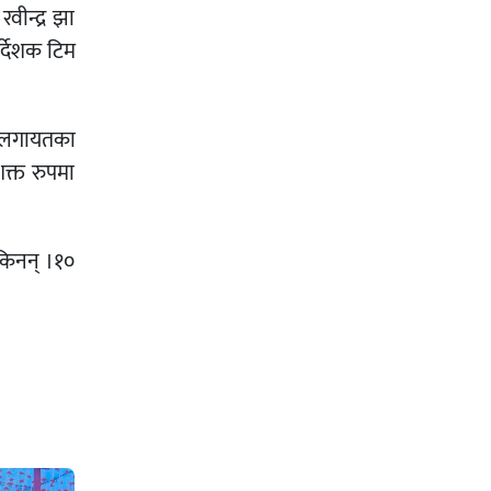
वीन्द्र झा
र्देशक टिम
? लगायतका
क्त रुपमा
सकिनन् ।१०