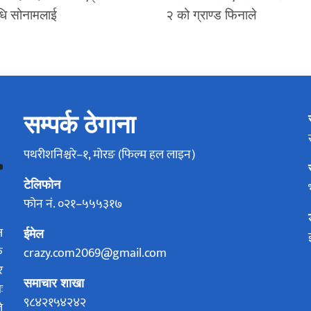
धि सोनामलाई
२ को ग्राण्ड फिनाले
सम्पर्क ठेगाना
पथरीशनिश्चरे–१, मोरङ (फिल्म हल लाइन)
टेलिफोन
फोन नं. ०२१–५५५३१७
ज
ईमेल
क
crazy.com2069@gmail.com
र
समाचार शाखा
ः
९८४२१५४२४२
े