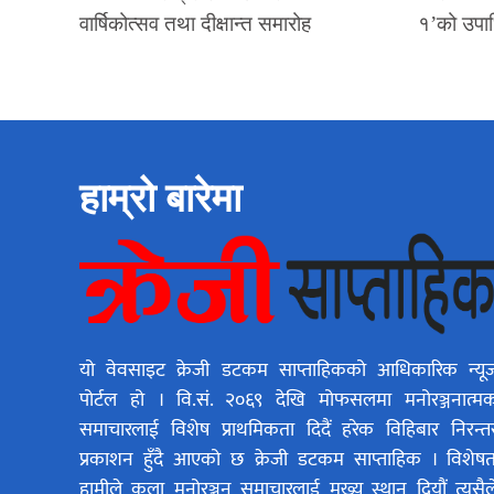
वार्षिकोत्सव तथा दीक्षान्त समारोह
१’को उपा
हाम्रो बारेमा
यो वेवसाइट क्रेजी डटकम साप्ताहिकको आधिकारिक न्यू
पोर्टल हो । वि.सं. २०६९ देखि मोफसलमा मनोरञ्जनात्म
समाचारलाई विशेष प्राथमिकता दिदैं हरेक विहिबार निरन्त
प्रकाशन हुँदै आएको छ क्रेजी डटकम साप्ताहिक । विशेषत
हामीले कला मनोरञ्जन समाचारलाई मुख्य स्थान दियौं त्यसैल