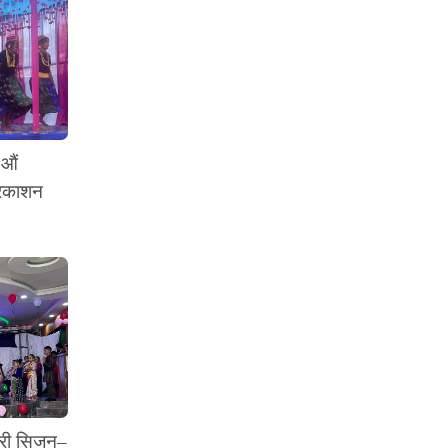
 औं
्रकाशन
थरी सिजन–