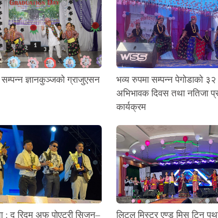
 सम्पन्न ज्ञानकुञ्जको ग्राजुएसन
भव्य रुपमा सम्पन्न पेगोडाको ३२
अभिभावक दिवस तथा नतिजा प
कार्यक्रम
ता : द रिदम अफ पोएट्री सिजन–
लिटल मिस्टर एण्ड मिस टिन प