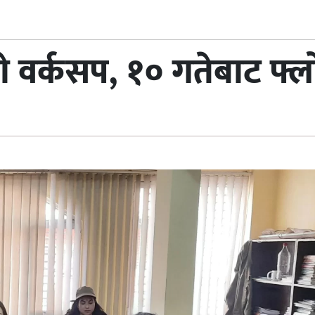
ो वर्कसप, १० गतेबाट फ्ल