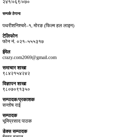
२४१/०६९/०७०
सम्पर्क ठेगाना
पथरीशनिश्चरे–१, मोरङ (फिल्म हल लाइन)
टेलिफोन
फोन नं. ०२१–५५५३१७
ईमेल
crazy.com2069@gmail.com
समाचार शाखा
९८४२१५४२४२
विज्ञापन शाखा
९८०७०९१३५०
सम्पादक/प्रकाशक
सन्तोष राई
सम्पादक
भूमिप्रसाद पाठक
डेक्स सम्पादक
ईस्वर दुलाल