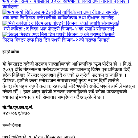
भव्य रुपमा सम्पन्न पेगोडाको ३२ औं अभिभावक दिवस तथा नतिजा प्रकाशन
कार्यक्रम
भव्य बन्यो सिड्लिङ मन्टेश्वरीको वार्षिकोत्सव तथा दीक्षान्त समारोह
‘मेरो कविता : द रिदम अफ पोएट्री सिजन–१’को उपाधि सोनामलाई
लिटल मिस्टर एण्ड मिस टिन पथरी सिजन–२ को ग्राण्ड फिनाले
हाम्रो बारेमा
यो वेवसाइट क्रेजी डटकम साप्ताहिकको आधिकारिक न्यूज पोर्टल हो । वि.सं.
२०६९ देखि मोफसलमा मनोरञ्जनात्मक समाचारलाई विशेष प्राथमिकता दिदैं
हरेक विहिबार निरन्तर प्रकाशन हुँदै आएको छ क्रेजी डटकम साप्ताहिक ।
विशेषतः हामीले कला मनोरञ्जन समाचारलाई मुख्य स्थान दियौं त्यसैले
केन्द्रसँग पहुच नपुग्ने कलाकारहरुलाई थोरै भएपनि सपोर्ट भएको हामीले महसुस
गरेका छौं । हाल आएर क्रेजी डटकम साप्ताहिकले सबै वर्गका पाठकहरुको
ध्यानलाई मध्यनजर गरी समाचार सम्प्रेषण गर्दै आइरहेको छ ।
मो.जि.प्र.का.द.नं.
२४१/०६९/०७०
सम्पर्क ठेगाना
पथरीशनिश्चरे–१, मोरङ (फिल्म हल लाइन)