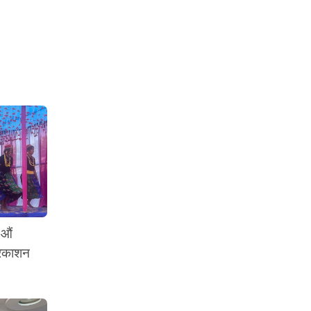
 औं
्रकाशन