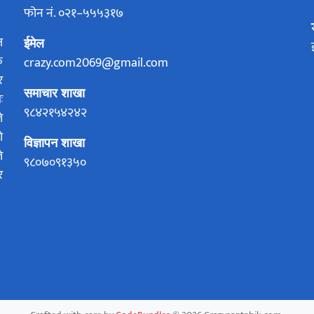
फोन नं. ०२१–५५५३१७
ज
ईमेल
क
crazy.com2069@gmail.com
र
समाचार शाखा
ः
९८४२१५४२४२
े
ो
विज्ञापन शाखा
े
९८०७०९१३५०
र