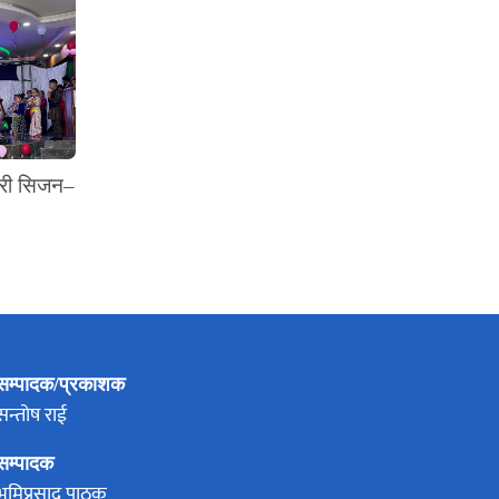
थरी सिजन–
सम्पादक/प्रकाशक
सन्तोष राई
सम्पादक
भूमिप्रसाद पाठक