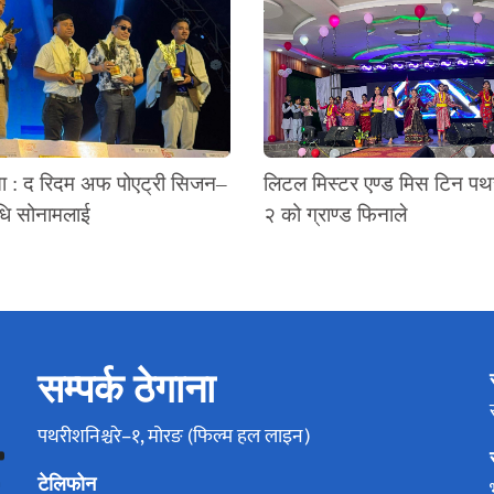
ता : द रिदम अफ पोएट्री सिजन–
लिटल मिस्टर एण्ड मिस टिन प
धि सोनामलाई
२ को ग्राण्ड फिनाले
सम्पर्क ठेगाना
पथरीशनिश्चरे–१, मोरङ (फिल्म हल लाइन)
टेलिफोन