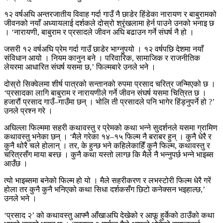
१२ वर्षअघि अन्तरजातीय विवाह गर्दा गाउँ नै छाडेर हिंडेका नारायण र बाबुरामको
जीवनको नयाँ अध्यायलाई दर्शकले दोस्रो श्रृंखलामा हेर्न पाउने उनको भनाइ छ
। ‘नारायणी, बाबुराम र प्रसादले जीवन अघि बढाउन गर्ने संघर्ष नै हो ।
जसरी १२ वर्षअघि प्रेम गर्दा गाउँ छाडेर भाग्नुपयो । १२ वर्षपछि देशमा नयाँ
संविधान आयो । नियम कानुन बने । परिवारिक, सामाजिक र राजनीतिक
लेयरमा आधारित संघर्ष यसमा छ,’ फिल्मबारे उनले भने ।
दोस्रो सिक्वेलमा शीर्ष पात्रको सन्तानको रुपमा प्रसाद चरित्र जन्मिएको छ ।
‘प्रसादका लागि बाबुराम र नारायणीले गर्ने जीवन संघर्ष यसमा चित्रित छ ।
हजारौं प्रसाद गाउँ–गाउँमा छन् । भोलि ती प्रसादले पनि भागेर हिंड्नुपर्ने हो ?’
उनले प्रश्न गरे ।
अघिल्ला फिल्ममा सहरी कथावस्तु र प्रेमको कथा भन्ने सुदर्शनले यसमा ग्रामिण
कथावस्तु भनेका छन् । ‘मैले गरेका १४–१५ फिल्म नै बराबर हुन् । कुनै धेरै र
कुनै थोरै चले होलान् । तर, के हुन्छ भने कहिलेकाहिँ कुनै फिल्म, कथावस्तु र
चरित्रसँग माया बस्छ । कुनै कथा यस्तो लाग्छ कि मैले नै भन्नुपर्छ भन्ने भाइब्स
आउँछ ।
त्यो भाइब्समा बनेको फिल्म हो यो । मैले सहरीकरण र लभस्टोरी फिल्म धेरै गरें
होला तर कुनै कुनै भनिएको कथा सिधा दर्शकसँग छिटो कनेक्सन भइहाल्छ,’
उनले भने ।
‘प्रसाद २’ को कथावस्तु आफ्नै आँखाअघि देखेको र आफू हुर्केको ठाउँको कथा