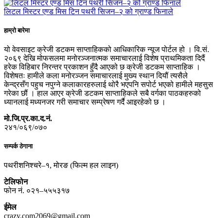
लिटल मिस्टर एण्ड मिस टिन पथरी सिजन–२ को ग्राण्ड फिनाले
हाम्रो बारेमा
यो वेवसाइट क्रेजी डटकम साप्ताहिकको आधिकारिक न्यूज पोर्टल हो । वि.सं.
२०६९ देखि मोफसलमा मनोरञ्जनात्मक समाचारलाई विशेष प्राथमिकता दिदैं
हरेक विहिबार निरन्तर प्रकाशन हुँदै आएको छ क्रेजी डटकम साप्ताहिक ।
विशेषतः हामीले कला मनोरञ्जन समाचारलाई मुख्य स्थान दियौं त्यसैले
केन्द्रसँग पहुच नपुग्ने कलाकारहरुलाई थोरै भएपनि सपोर्ट भएको हामीले महसुस
गरेका छौं । हाल आएर क्रेजी डटकम साप्ताहिकले सबै वर्गका पाठकहरुको
ध्यानलाई मध्यनजर गरी समाचार सम्प्रेषण गर्दै आइरहेको छ ।
मो.जि.प्र.का.द.नं.
२४१/०६९/०७०
सम्पर्क ठेगाना
पथरीशनिश्चरे–१, मोरङ (फिल्म हल लाइन)
टेलिफोन
फोन नं. ०२१–५५५३१७
ईमेल
crazy.com2069@gmail.com