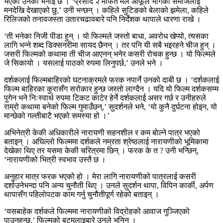
भएको उनको भनाइ छ । ‘प्रसाद २ मार्फत मैले आफूले भोगेको समाजलाई
मनदेखि देखाएको छु,’ उनी भन्छन् । कहिले सुटिङको बेलाको झमेला, कहिले
रिलिजको तनावजस्ता उतारचढावबारे पनि निर्देशक थापाले धारणा राखे ।
‘ती भनेका निजी पीडा हुन् । यो फिल्मले जस्तो बाधा, अवरोध खेप्यो, त्यसका
लागि भन्ने शब्द डिक्सनरीमा सायद छैनन् । तर पनि यी सबै भइरहने चीज हुन् ।
जसरी फिल्मको कथामा ती चीज आएनन् भनेर कसरी रोचक हुन्छ । यो फिल्मले
जे सिकायो । यसलाई पाठको रुपमा लिनुपर्छ,’ उनले भने ।
दर्शकलाई फिल्मबाहिरको घटनाक्रमले फरक नपार्ने उनको दाबी छ । ‘दर्शकलाई
फिल्म बाहिरका कुरासँग सरोकार हुन्छ जस्तो लाग्दैन । यदि यो फिल्म दर्शकसम्म
पुगेन भने निःस्वार्थ रुपमा टिकट काटेर हेर्ने दर्शकलाई असर गर्छ र उनीहरुले
राम्रो कथामा बनेको फिल्म गुमाउँछन्,’ सुदर्शनले भने, ‘यो कुनै दुर्घटना होइन, यो
मान्छेको गल्तीबाटै भएको समस्या हो ।’
अभिनेत्री केकी अधिकारीले नारायणी सहनशील र कम बोल्ने पात्र भएको
बताइन् । अघिल्लो फिल्ममा दर्शकले नम्रता श्रेष्ठलाई नारायणीको भूमिकामा
देखेका थिए तर यसमा केकी चरित्रमा छिन् । फरक के त ? उनी भन्छिन्,
‘नारायणीको भित्री स्वभाव उस्तै छ ।
अनुहार मात्र फरक भएको हो । मेरा लागि नारायणीको पात्रलाई कसरी
दर्शाउनेभन्दा पनि अन्य चुनौती थिए । उनले सुदर्शन थापा, विपिन कार्की, अर्पण
थापासँग पहिलोपटक काम गर्नु चुनौतीपूर्ण रहेको बताइन् ।
‘यसबाहेक दर्शकले फिल्ममा नारायणीको विद्रोहको आवाज गुञ्जिएको
पाउनुहुन्छ,’ फिल्मको बटमलाइबारे उनले भनिन् ।