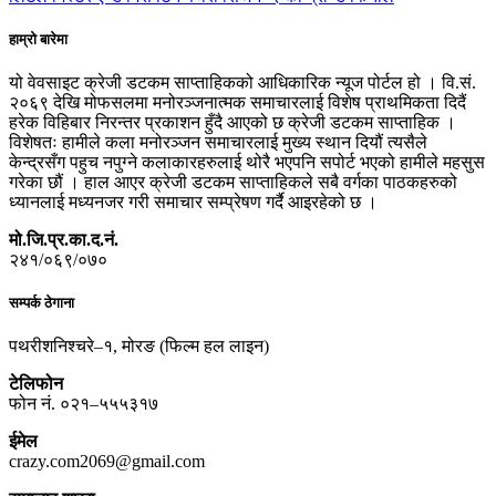
हाम्रो बारेमा
यो वेवसाइट क्रेजी डटकम साप्ताहिकको आधिकारिक न्यूज पोर्टल हो । वि.सं.
२०६९ देखि मोफसलमा मनोरञ्जनात्मक समाचारलाई विशेष प्राथमिकता दिदैं
हरेक विहिबार निरन्तर प्रकाशन हुँदै आएको छ क्रेजी डटकम साप्ताहिक ।
विशेषतः हामीले कला मनोरञ्जन समाचारलाई मुख्य स्थान दियौं त्यसैले
केन्द्रसँग पहुच नपुग्ने कलाकारहरुलाई थोरै भएपनि सपोर्ट भएको हामीले महसुस
गरेका छौं । हाल आएर क्रेजी डटकम साप्ताहिकले सबै वर्गका पाठकहरुको
ध्यानलाई मध्यनजर गरी समाचार सम्प्रेषण गर्दै आइरहेको छ ।
मो.जि.प्र.का.द.नं.
२४१/०६९/०७०
सम्पर्क ठेगाना
पथरीशनिश्चरे–१, मोरङ (फिल्म हल लाइन)
टेलिफोन
फोन नं. ०२१–५५५३१७
ईमेल
crazy.com2069@gmail.com