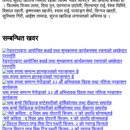
विनोद सुवेदी क्षितिज निर्माता रहेको फिल्म ‘मर्डर मिस्ट्रि’ को कथामा बनेको हो
। फिल्ममा विजय लामा, दिया पुन, एवनराज उप्रेती, त्रिचन्द्र राई, रेश्मा घिमिरे,
विशाल पहारी, कृष्णभक्त महर्जन, श्याम राई, पासाङ्ग शेर्पा, दिग्गज खत्री,
सुस्मिता गिरी, आईशा तामाङ, सुरज खालिङ लगायतको अभिनय छ ।
सम्बन्धित खवर
रेडस्टारद्वारा आयोजित बधाई तथा शुभकामना कार्यक्रममा रचनाको धमकेदार
प्रस्तुति
भव्य रुपमा सम्पन्न ज्ञानकुञ्जको ग्राजुएसन डे
भव्य रुपमा सम्पन्न पेगोडाको ३२ औं अभिभावक दिवस तथा नतिजा प्रकाशन
कार्यक्रम
भव्य बन्यो सिड्लिङ मन्टेश्वरीको वार्षिकोत्सव तथा दीक्षान्त समारोह
‘मेरो कविता : द रिदम अफ पोएट्री सिजन–१’को उपाधि सोनामलाई
लिटल मिस्टर एण्ड मिस टिन पथरी सिजन–२ को ग्राण्ड फिनाले