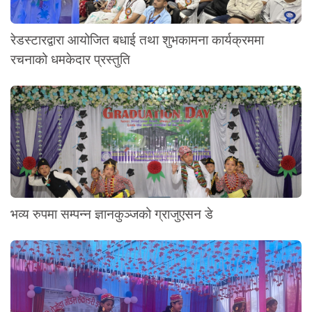
रेडस्टारद्वारा आयोजित बधाई तथा शुभकामना कार्यक्रममा
रचनाको धमकेदार प्रस्तुति
भव्य रुपमा सम्पन्न ज्ञानकुञ्जको ग्राजुएसन डे