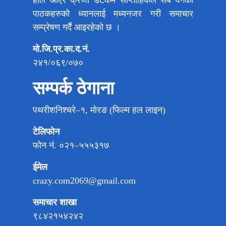
हाल आएर क्रेजी डटकम साप्ताहिकले सबै वर्गका
पाठकहरुको ध्यानलाई मध्यनजर गरी समाचार
सम्प्रेषण गर्दै आइरहेको छ ।
मो.जि.प्र.का.द.नं.
२४१/०६९/०७०
सम्पर्क ठेगाना
पथरीशनिश्चरे–१, मोरङ (फिल्म हल लाइन)
टेलिफोन
फोन नं. ०२१–५५५३१७
ईमेल
crazy.com2069@gmail.com
समाचार शाखा
९८४२१५४२४२