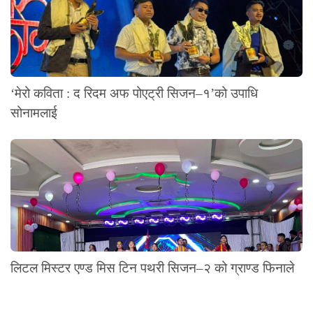
‘मेरो कविता : द रिदम अफ पोएट्री सिजन–१’को उपाधि
सोनामलाई
लिटल मिस्टर एण्ड मिस टिन पथरी सिजन–२ को ग्राण्ड फिनाले