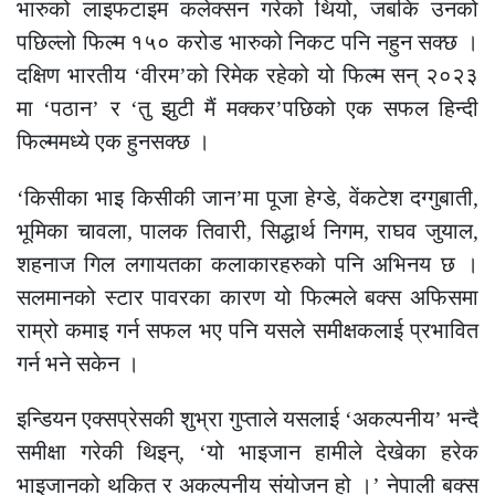
भारुको लाइफटाइम कलेक्सन गरेको थियो, जबकि उनको
पछिल्लो फिल्म १५० करोड भारुको निकट पनि नहुन सक्छ ।
दक्षिण भारतीय ‘वीरम’को रिमेक रहेको यो फिल्म सन् २०२३
मा ‘पठान’ र ‘तु झुटी मैं मक्कर’पछिको एक सफल हिन्दी
फिल्ममध्ये एक हुनसक्छ ।
‘किसीका भाइ किसीकी जान’मा पूजा हेग्डे, वेंकटेश दग्गुबाती,
भूमिका चावला, पालक तिवारी, सिद्धार्थ निगम, राघव जुयाल,
शहनाज गिल लगायतका कलाकारहरुको पनि अभिनय छ ।
सलमानको स्टार पावरका कारण यो फिल्मले बक्स अफिसमा
राम्रो कमाइ गर्न सफल भए पनि यसले समीक्षकलाई प्रभावित
गर्न भने सकेन ।
इन्डियन एक्सप्रेसकी शुभ्रा गुप्ताले यसलाई ‘अकल्पनीय’ भन्दै
समीक्षा गरेकी थिइन्, ‘यो भाइजान हामीले देखेका हरेक
भाइजानको थकित र अकल्पनीय संयोजन हो ।’ नेपाली बक्स