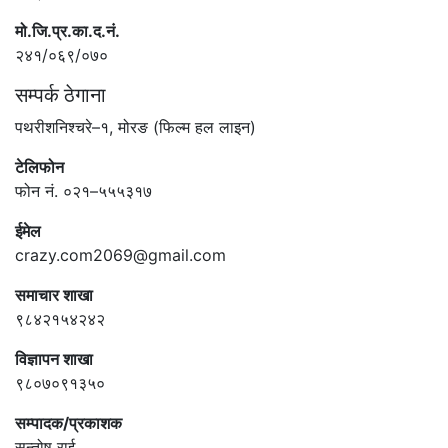
मो.जि.प्र.का.द.नं.
२४१/०६९/०७०
सम्पर्क ठेगाना
पथरीशनिश्चरे–१, मोरङ (फिल्म हल लाइन)
टेलिफोन
फोन नं. ०२१–५५५३१७
ईमेल
crazy.com2069@gmail.com
समाचार शाखा
९८४२१५४२४२
विज्ञापन शाखा
९८०७०९१३५०
सम्पादक/प्रकाशक
सन्तोष राई