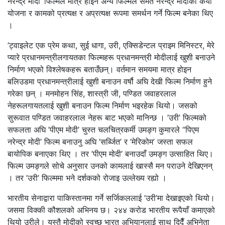
नरन्द्र मोदी’ फिल्मले मात्र होइन अन्य फिल्मले समेत नरेन्द्र मोदीको कयौं
योजना र कामको प्रत्यक्ष र अप्रत्यक्ष रूपमा समर्थन गर्ने फिल्म बनेका थिए
।
’ट्वाइलेट एक प्रेम कथा, सुई धागा, उरी, एक्सिडेन्टल प्राइम मिनिस्टर, मेरे
प्यारे प्रधानमन्त्रीलगायतका फिल्महरू प्रधानमन्त्री मोदीलाई खुशी बनाउने
निर्माण भएको विश्लेषकहरू बताउँछन्। वर्तमान समयमा मात्र होइन
बलिउडमा प्रधानमन्त्रीलाई खुशी बनाउन वर्षौ अघि देखी फिल्म निर्माण हुने
गरेका छन् । मनमोहन सिंह, शास्त्री जी, पण्डित जवाहरलाल
नेहरूलगायतलाई खुशी बनाउन फिल्म निर्माण भइरहेक थियो। जसको
सुरूवात पण्डित जवाहरलाल नेहरू बाट भएको मानिन्छ । ’उरी’ फिल्मको
सफलता अघि ’पीएम मोदी’ चुस्त चलचित्रकर्मी उमङ्ग कुमारले “पिएम
नरेन्द्र मोदी’ फिल्म बनाउनु अघि ’सर्ब्जित’ र ’मेरिकोम’ जस्ता सफल
बायोपिक बनाएका थिए । तर ’पीएम मोदी’ बनाउदाँ उमङ्ग उत्साहित थिए।
फिल्म उमङ्गले सोचे अनुसार उनको कामलाई खास्सै मन पराउने देखिएनन्
। तर ’उरी’ फिल्ममा भने दर्शकको रोजाइ उल्लेख्य रह्यो ।
भारतीय सेनाद्वारा पाकिस्तानमा गर्ने सर्जिकललाई ’उरी’मा देखाइएको थियो।
जसमा विक्की कौशलको अभिनय छ। २४४ करोड भारतीय रूपैयाँ कमाएको
थियो उरीले। यस्तै मोदीको स्वच्छ भारत अभियानलाई साथ दिदैँ अभिनेता