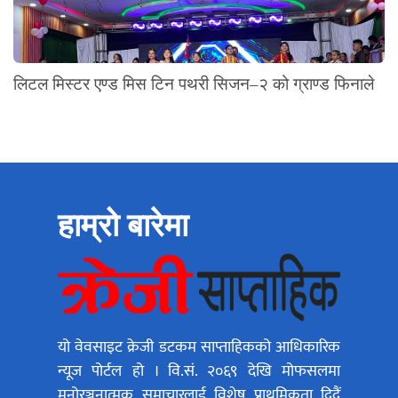
लिटल मिस्टर एण्ड मिस टिन पथरी सिजन–२ को ग्राण्ड फिनाले
हाम्रो बारेमा
यो वेवसाइट क्रेजी डटकम साप्ताहिकको आधिकारिक
न्यूज पोर्टल हो । वि.सं. २०६९ देखि मोफसलमा
मनोरञ्जनात्मक समाचारलाई विशेष प्राथमिकता दिदैं