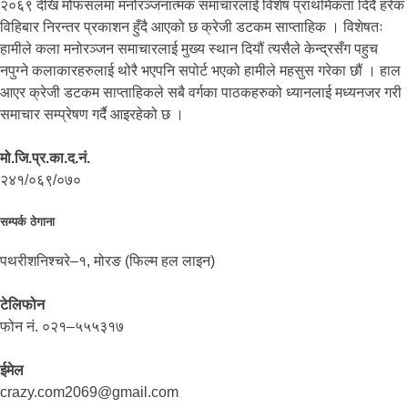
२०६९ देखि मोफसलमा मनोरञ्जनात्मक समाचारलाई विशेष प्राथमिकता दिदैं हरेक
विहिबार निरन्तर प्रकाशन हुँदै आएको छ क्रेजी डटकम साप्ताहिक । विशेषतः
हामीले कला मनोरञ्जन समाचारलाई मुख्य स्थान दियौं त्यसैले केन्द्रसँग पहुच
नपुग्ने कलाकारहरुलाई थोरै भएपनि सपोर्ट भएको हामीले महसुस गरेका छौं । हाल
आएर क्रेजी डटकम साप्ताहिकले सबै वर्गका पाठकहरुको ध्यानलाई मध्यनजर गरी
समाचार सम्प्रेषण गर्दै आइरहेको छ ।
मो.जि.प्र.का.द.नं.
२४१/०६९/०७०
सम्पर्क ठेगाना
पथरीशनिश्चरे–१, मोरङ (फिल्म हल लाइन)
टेलिफोन
फोन नं. ०२१–५५५३१७
ईमेल
crazy.com2069@gmail.com