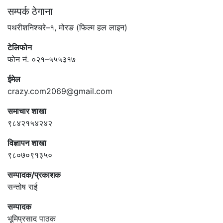
सम्पर्क ठेगाना
पथरीशनिश्चरे–१, मोरङ (फिल्म हल लाइन)
टेलिफोन
फोन नं. ०२१–५५५३१७
ईमेल
crazy.com2069@gmail.com
समाचार शाखा
९८४२१५४२४२
विज्ञापन शाखा
९८०७०९१३५०
सम्पादक/प्रकाशक
सन्तोष राई
सम्पादक
भूमिप्रसाद पाठक