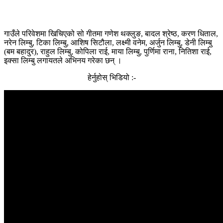
गाउँले परिवेशमा खिचिएको सो गीतमा गणेश थक्लुङ, बादल श्रेष्ठ, करण धिताल,
नरेन लिम्बु, टिका लिम्बु, आशिष सिटौला, लक्ष्मी वनेम, अर्जुन लिम्बु, डेनी लिम्बु
(बम बहादुर), राहुल लिम्बु, कोपिला राई, माया लिम्बु, पुर्णिमा राना, नितिशा राई,
इक्सा लिम्बु लगायतले अभिनय गरेका छन् ।
हेर्नुहोस् भिडियो :-