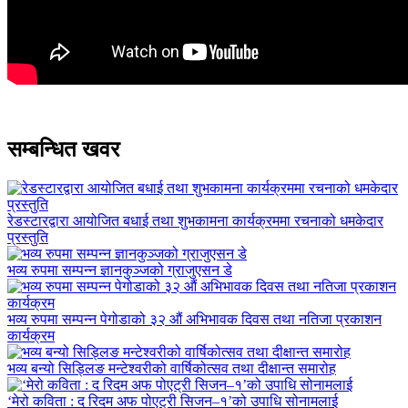
सम्बन्धित खवर
रेडस्टारद्वारा आयोजित बधाई तथा शुभकामना कार्यक्रममा रचनाको धमकेदार
प्रस्तुति
भव्य रुपमा सम्पन्न ज्ञानकुञ्जको ग्राजुएसन डे
भव्य रुपमा सम्पन्न पेगोडाको ३२ औं अभिभावक दिवस तथा नतिजा प्रकाशन
कार्यक्रम
भव्य बन्यो सिड्लिङ मन्टेश्वरीको वार्षिकोत्सव तथा दीक्षान्त समारोह
‘मेरो कविता : द रिदम अफ पोएट्री सिजन–१’को उपाधि सोनामलाई