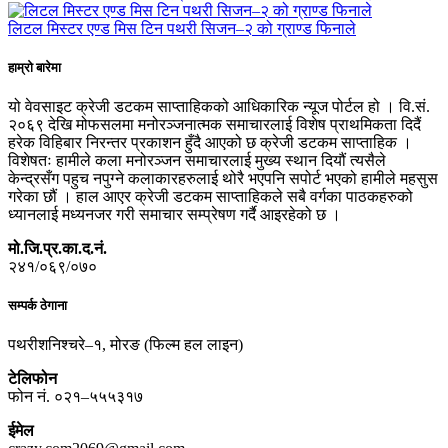
लिटल मिस्टर एण्ड मिस टिन पथरी सिजन–२ को ग्राण्ड फिनाले
हाम्रो बारेमा
यो वेवसाइट क्रेजी डटकम साप्ताहिकको आधिकारिक न्यूज पोर्टल हो । वि.सं.
२०६९ देखि मोफसलमा मनोरञ्जनात्मक समाचारलाई विशेष प्राथमिकता दिदैं
हरेक विहिबार निरन्तर प्रकाशन हुँदै आएको छ क्रेजी डटकम साप्ताहिक ।
विशेषतः हामीले कला मनोरञ्जन समाचारलाई मुख्य स्थान दियौं त्यसैले
केन्द्रसँग पहुच नपुग्ने कलाकारहरुलाई थोरै भएपनि सपोर्ट भएको हामीले महसुस
गरेका छौं । हाल आएर क्रेजी डटकम साप्ताहिकले सबै वर्गका पाठकहरुको
ध्यानलाई मध्यनजर गरी समाचार सम्प्रेषण गर्दै आइरहेको छ ।
मो.जि.प्र.का.द.नं.
२४१/०६९/०७०
सम्पर्क ठेगाना
पथरीशनिश्चरे–१, मोरङ (फिल्म हल लाइन)
टेलिफोन
फोन नं. ०२१–५५५३१७
ईमेल