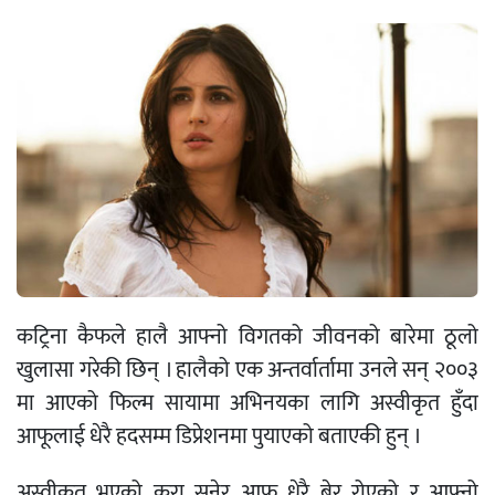
कट्रिना कैफले हालै आफ्नो विगतको जीवनको बारेमा ठूलो
खुलासा गरेकी छिन् । हालैको एक अन्तर्वार्तामा उनले सन् २००३
मा आएको फिल्म सायामा अभिनयका लागि अस्वीकृत हुँदा
आफूलाई धेरै हदसम्म डिप्रेशनमा पुयाएको​ बताएकी हुन् ।
अस्वीकृत भएको कुरा सुनेर आफू धेरै बेर रोएको र आफ्नो