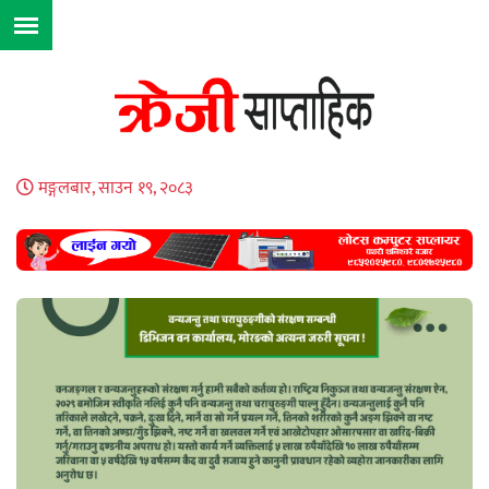
मङ्गलबार, साउन १९, २०८३