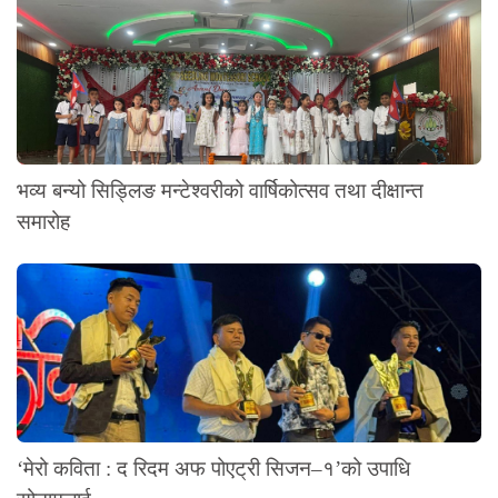
भव्य बन्यो सिड्लिङ मन्टेश्वरीको वार्षिकोत्सव तथा दीक्षान्त
समारोह
‘मेरो कविता : द रिदम अफ पोएट्री सिजन–१’को उपाधि