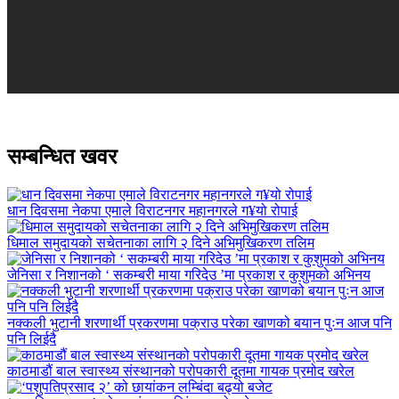
सम्बन्धित खवर
धान दिवसमा नेकपा एमाले विराटनगर महानगरले ग¥यो रोपाई
धिमाल समुदायको सचेतनाका लागि २ दिने अभिमुखिकरण तलिम
जेनिसा र निशानको ‘ सकम्बरी माया गरिदेउ ’मा प्रकाश र कुशुमको अभिनय
नक्कली भुटानी शरणार्थी प्रकरणमा पक्राउ परेका खाणको बयान पुःन आज पनि
पनि लिईदै
काठमाडौं बाल स्वास्थ्य संस्थानको परोपकारी दूतमा गायक प्रमोद खरेल