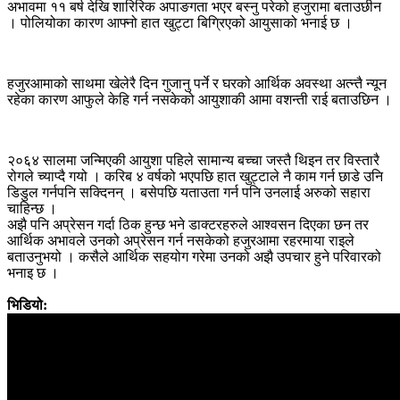
अभावमा ११ बर्ष देखि शारिरिक अपाङगता भएर बस्नु परेको हजुरामा बताउछीन
। पोलियोका कारण आफ्नो हात खुट्टा बिग्रिएको आयुसाको भनाई छ ।
हजुरआमाको साथमा खेलेरै दिन गुजानु पर्ने र घरको आर्थिक अवस्था अत्न्तै न्यून
रहेका कारण आफुले केहि गर्न नसकेको आयुशाकी आमा वशन्ती राई बताउछिन ।
२०६४ सालमा जन्मिएकी आयुशा पहिले सामान्य बच्चा जस्तै थिइन तर विस्तारै
रोगले च्याप्दै गयो । करिब ४ वर्षको भएपछि हात खुट्टाले नै काम गर्न छाडे उनि
डिडुल गर्नपनि सक्दिनन् । बसेपछि यताउता गर्न पनि उनलाई अरुको सहारा
चाहिन्छ ।
अझै पनि अप्रेसन गर्दा ठिक हुन्छ भने डाक्टरहरुले आश्वसन दिएका छन तर
आर्थिक अभावले उनको अप्रेसन गर्न नसकेको हजुरआमा रहरमाया राइले
बताउनुभयो । कसैले आर्थिक सहयोग गरेमा उनको अझै उपचार हुने परिवारको
भनाइ छ ।
भिडियो: