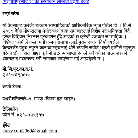
‘पशुपतिप्रसाद २’ को छायांकन लम्बिंदा बढ्यो बजेट
हाम्रो बारेमा
यो वेवसाइट क्रेजी डटकम साप्ताहिकको आधिकारिक न्यूज पोर्टल हो । वि.सं.
२०६९ देखि मोफसलमा मनोरञ्जनात्मक समाचारलाई विशेष प्राथमिकता दिदैं
हरेक विहिबार निरन्तर प्रकाशन हुँदै आएको छ क्रेजी डटकम साप्ताहिक ।
विशेषतः हामीले कला मनोरञ्जन समाचारलाई मुख्य स्थान दियौं त्यसैले
केन्द्रसँग पहुच नपुग्ने कलाकारहरुलाई थोरै भएपनि सपोर्ट भएको हामीले महसुस
गरेका छौं । हाल आएर क्रेजी डटकम साप्ताहिकले सबै वर्गका पाठकहरुको
ध्यानलाई मध्यनजर गरी समाचार सम्प्रेषण गर्दै आइरहेको छ ।
मो.जि.प्र.का.द.नं.
२४१/०६९/०७०
सम्पर्क ठेगाना
पथरीशनिश्चरे–१, मोरङ (फिल्म हल लाइन)
टेलिफोन
फोन नं. ०२१–५५५३१७
ईमेल
crazy.com2069@gmail.com