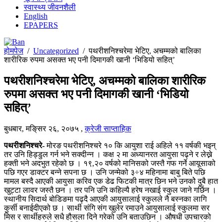
स्वास्थ्य जीवनशैली
English
EPAPERS
होमपेज
/
Uncategorized
/
पथरीशनिश्चरेमा भेटिए, अचम्मको बालिका
शारीरिक रुपमा असक्त भए पनी दिमागकी खानी ‘भिडियो सहित्’
पथरीशनिश्चरेमा भेटिए, अचम्मको बालिका शारीरिक
रुपमा असक्त भए पनी दिमागकी खानी ‘भिडियो
सहित्’
बुधबार, मङि्सर २६, २०७५
,
क्रेजी साप्ताहिक
पथरीशनिश्चरे-
मोरङ पथरीशनिश्चरे १० कि आयुशा राई अहिले ११ वर्षकी भइन्
तर उनि हिड्डुल गर्न भने सक्दीन्न । कक्ष २ मा अध्यानरत आयुसा पढ्ने र लेख्ने
हक्ती भने अदभुत रहेको छ । १९,२० वर्षको मानिसको जस्तै गफ गर्ने आयूसाको
पछि गएर डाक्टर बन्ने सपना छ । उनि जन्मेको ३÷४ महिनामा बाबु बिते पछि
मामल बस्दै आएकी आयुसा करिव एक डेढ फिटकी मात्र छिन भने उनकोे दुबै हात
खुट्टा लावर जस्तै छन । तर पनि उनि कहिल्यै हरेष नखाई स्कुल जाने गर्छिन ।
स्थानीय सिदार्थ बोडिङमा पढ्दै आएकी आयुसालाई स्कुलले नै बस्नका लागि
कुर्सी बनाईदीएको छ । सार्थी संगि संग खुलेर रमाउने आयुसालाई स्कुलमा सर
मिस र सार्थीहरुले सधै हौसला दिने गरेको उनि बताउछिन । औषधी उपचारको