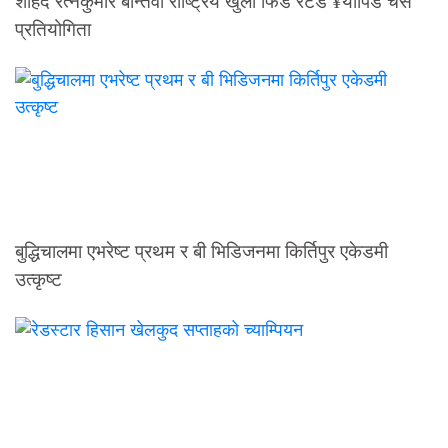
शहिद रत्नकुमार बान्तवा राष्ट्रिय खुला फिडे रेटेड ¥यापिड चेस
प्रतियोगिता
बुद्धिचालमा एभरेष्ट प्रथम र बी भिडिजनमा किर्तिपुर एकेडमी
उत्कृष्ट