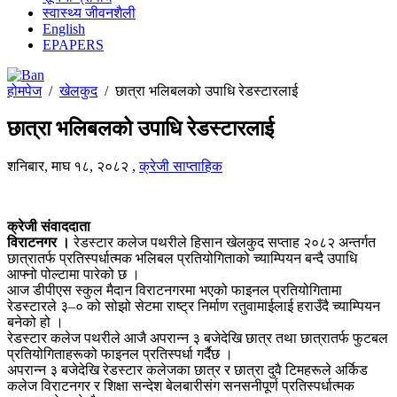
स्वास्थ्य जीवनशैली
English
EPAPERS
होमपेज
/
खेलकुद
/
छात्रा भलिबलको उपाधि रेडस्टारलाई
छात्रा भलिबलको उपाधि रेडस्टारलाई
शनिबार, माघ १८, २०८२
,
क्रेजी साप्ताहिक
क्रेजी संवाददाता
विराटनगर ।
रेडस्टार कलेज पथरीले हिसान खेलकुद सप्ताह २०८२ अन्तर्गत
छात्रातर्फ प्रतिस्पर्धात्मक भलिबल प्रतियोगिताको च्याम्पियन बन्दै उपाधि
आफ्नो पोल्टामा पारेको छ ।
आज डीपीएस स्कुल मैदान विराटनगरमा भएको फाइनल प्रतियोगितामा
रेडस्टारले ३–० को सोझो सेटमा राष्ट्र निर्माण रतुवामाईलाई हराउँदै च्याम्पियन
बनेको हो ।
रेडस्टार कलेज पथरीले आजै अपरान्न ३ बजेदेखि छात्र तथा छात्रातर्फ फुटबल
प्रतियोगिताहरूको फाइनल प्रतिस्पर्धा गर्दैछ ।
अपरान्न ३ बजेदेखि रेडस्टार कलेजका छात्र र छात्रा दुवै टिमहरूले अर्किड
कलेज विराटनगर र शिक्षा सन्देश बेलबारीसंग सनसनीपूर्ण प्रतिस्पर्धात्मक