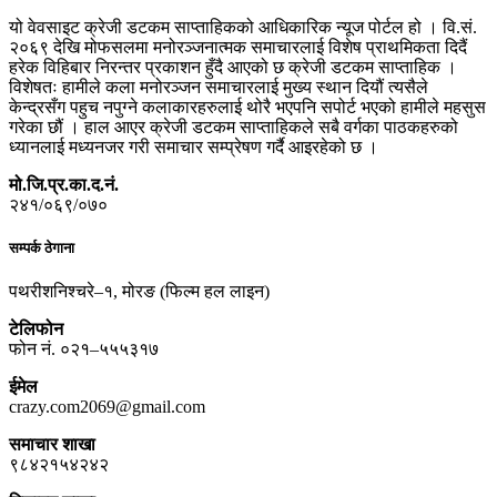
यो वेवसाइट क्रेजी डटकम साप्ताहिकको आधिकारिक न्यूज पोर्टल हो । वि.सं.
२०६९ देखि मोफसलमा मनोरञ्जनात्मक समाचारलाई विशेष प्राथमिकता दिदैं
हरेक विहिबार निरन्तर प्रकाशन हुँदै आएको छ क्रेजी डटकम साप्ताहिक ।
विशेषतः हामीले कला मनोरञ्जन समाचारलाई मुख्य स्थान दियौं त्यसैले
केन्द्रसँग पहुच नपुग्ने कलाकारहरुलाई थोरै भएपनि सपोर्ट भएको हामीले महसुस
गरेका छौं । हाल आएर क्रेजी डटकम साप्ताहिकले सबै वर्गका पाठकहरुको
ध्यानलाई मध्यनजर गरी समाचार सम्प्रेषण गर्दै आइरहेको छ ।
मो.जि.प्र.का.द.नं.
२४१/०६९/०७०
सम्पर्क ठेगाना
पथरीशनिश्चरे–१, मोरङ (फिल्म हल लाइन)
टेलिफोन
फोन नं. ०२१–५५५३१७
ईमेल
crazy.com2069@gmail.com
समाचार शाखा
९८४२१५४२४२