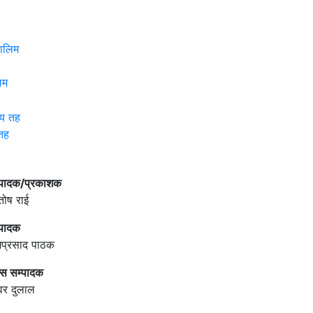
िम
 तह
्पादक/प्रकाशक
तोष राई
्पादक
मिप्रसाद पाठक
्स सम्पादक
वर दुलाल