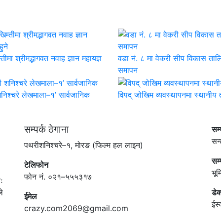
तीमा श्रीमद्भागवत नवाह ज्ञान महायज्ञ
वडा नं. ८ मा वेकरी सीप विकास ताल
समापन
निश्चरे लेखमाला–१’ सार्वजानिक
विपद् जोखिम व्यवस्थापनमा स्थानीय
सम्पर्क ठेगाना
सम
सन्
पथरीशनिश्चरे–१, मोरङ (फिल्म हल लाइन)
सम
टेलिफोन
भू
फोन नं. ०२१–५५५३१७
ः
े
डेक
ईमेल
ईस्
crazy.com2069@gmail.com