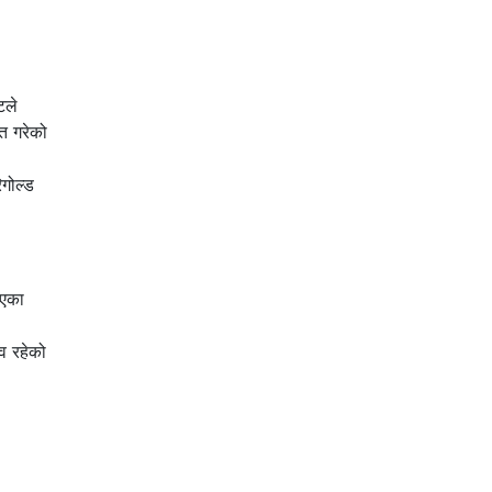
टले
्त गरेको
िगोल्ड
आएका
व रहेको