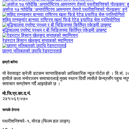
असोज १७ गतेदेखि ‘अन्तर्राष्ट्रिय आमन्त्रण तेस्रो पथरीशनिश्चरे गोल्डकप’ हुने
शहिद रत्नकुमार बान्तवा राष्ट्रिय खुला फिडे रेटेड ¥यापिड चेस प्रतियोगिता
बुद्धिचालमा एभरेष्ट प्रथम र बी भिडिजनमा किर्तिपुर एकेडमी उत्कृष्ट
रेडस्टार हिसान खेलकुद सप्ताहको च्याम्पियन
छात्रा भलिबलको उपाधि रेडस्टारलाई
हाम्रो बारेमा
यो वेवसाइट क्रेजी डटकम साप्ताहिकको आधिकारिक न्यूज पोर्टल हो । वि.सं. २
हामीले कला मनोरञ्जन समाचारलाई मुख्य स्थान दियौं त्यसैले केन्द्रसँग पहुच 
समाचार सम्प्रेषण गर्दै आइरहेको छ ।
मो.जि.प्र.का.द.नं.
२४१/०६९/०७०
सम्पर्क ठेगाना
पथरीशनिश्चरे–१, मोरङ (फिल्म हल लाइन)