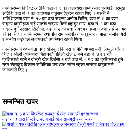
कार्यक्रममा विशिष्ट अतिथि वडा नं–२ का वडाध्यक्ष यामप्रसाद गुरागाई, प्रमुख
अतिथि वडा नं–१ का वडाध्यक्ष बाबुराम ऐङ्देन रहेका थिए । यसरी नै
अतिथिहरुमा वडा नं. १० का वडा सदस्य अनोज घिमिरे, वडा नं. ७ का वडा
सदस्य काशीहाङ् राई सातकै सदस्य बिर्ख बहादुर मगर, वडा नं. १ का वडा
सदस्य दुर्गाप्रसाद सिटौला, वडा नं.२ का वडा सदस्य महिला अरुणा राई लगायत
रहेका थिए । कार्यक्रममा स्थानीय समाजसेवीहरु धनकुमार तामाङ, संजीव गिरी
र सन्तोष कटुवाल लगायतको उपस्थित रहेको थियो ।
कार्यक्रमको अध्यक्षता नगर खेलकुद विकास समिति अध्यक्ष मनी लिम्बुले गरेका
थिए । भोली (शनिबार) बिहानको पहिलो खेल ८ बजे वडा नं–७ र ८ को
प्रतिस्पर्धा रहने र दोस्रो खेल दिउंसो १ बजे वडा नं. ५ र २ को प्रतिस्पर्धा हुने
नगर खेलकुद विकास समितिका उपाध्यक्ष समेत रहेका सन्तोष कटुवालले
जानकारी दिए ।
सम्बन्धित खवर
वडा नं. ३ द्वारा क्रिकेट क्लबलाई खेल सामग्री हस्तान्तरण