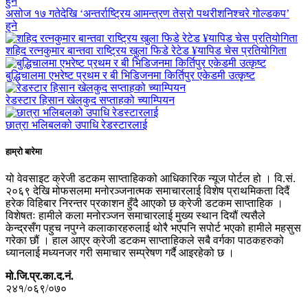
असोज १७ गतेदेखि ‘अन्तर्राष्ट्रिय आमन्त्रण तेस्रो पथरीशनिश्चरे गोल्डकप’
हुने
शहिद रत्नकुमार बान्तवा राष्ट्रिय खुला फिडे रेटेड ¥यापिड चेस प्रतियोगिता
बुद्धिचालमा एभरेष्ट प्रथम र बी भिडिजनमा किर्तिपुर एकेडमी उत्कृष्ट
रेडस्टार हिसान खेलकुद सप्ताहको च्याम्पियन
छात्रा भलिबलको उपाधि रेडस्टारलाई
हाम्रो बारेमा
यो वेवसाइट क्रेजी डटकम साप्ताहिकको आधिकारिक न्यूज पोर्टल हो । वि.सं.
२०६९ देखि मोफसलमा मनोरञ्जनात्मक समाचारलाई विशेष प्राथमिकता दिदैं
हरेक विहिबार निरन्तर प्रकाशन हुँदै आएको छ क्रेजी डटकम साप्ताहिक ।
विशेषतः हामीले कला मनोरञ्जन समाचारलाई मुख्य स्थान दियौं त्यसैले
केन्द्रसँग पहुच नपुग्ने कलाकारहरुलाई थोरै भएपनि सपोर्ट भएको हामीले महसुस
गरेका छौं । हाल आएर क्रेजी डटकम साप्ताहिकले सबै वर्गका पाठकहरुको
ध्यानलाई मध्यनजर गरी समाचार सम्प्रेषण गर्दै आइरहेको छ ।
मो.जि.प्र.का.द.नं.
२४१/०६९/०७०