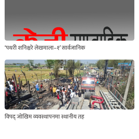
‘पथरी शनिश्चरे लेखमाला–१’ सार्वजानिक
विपद् जोखिम व्यवस्थापनमा स्थानीय तह