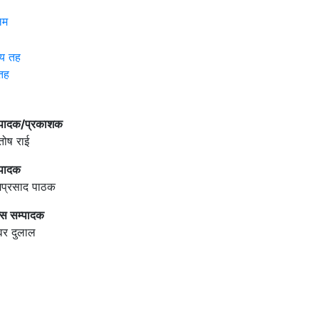
िम
 तह
्पादक/प्रकाशक
तोष राई
्पादक
मिप्रसाद पाठक
्स सम्पादक
वर दुलाल