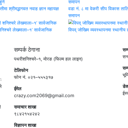
तीमा श्रीमद्भागवत नवाह ज्ञान महायज्ञ
वडा नं. ८ मा वेकरी सीप विकास ताल
समापन
निश्चरे लेखमाला–१’ सार्वजानिक
विपद् जोखिम व्यवस्थापनमा स्थानीय
सम्पर्क ठेगाना
सम
सन्
पथरीशनिश्चरे–१, मोरङ (फिल्म हल लाइन)
सम
टेलिफोन
भू
फोन नं. ०२१–५५५३१७
ः
े
डेक
ईमेल
ईस्
crazy.com2069@gmail.com
ी
समाचार शाखा
९८४२१५४२४२
विज्ञापन शाखा