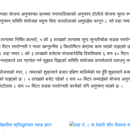
िर्माणका योजना अनुगमन्का क्रममा नगरपालिकाको अनुगमन् टोलीले योजना चुस्त रु
नुगमन् समिति संयोजक यमुना विष्ट वास्तोलाको अगुवाईमा फागुन ८ गते वडा नम्व
ागतमा निर्मित कल्भर्ट, ५ को ३ लाखको लागतमा सुगा सुन्दरीचोक सडक स्तरोन
टर स्तरोन्नती र नाला खन्नुपर्नेमा ३ किलोमिटर क्षेत्रमा काम भएको पाइएको 
छ । वडा नम्वर ८ को ३ लाखको बजेटमा मंगलबारेदेखि विसविघामा ६ सय ३० मिटर
ल नभएकाले थप ग्राभेल गर्न सुझाव दिइएको समिति संयोजक वास्तोलाले वताउनु भ
ो स्पर, ८ नम्वरको शुक्रवारे बजार दक्षिण मालिमेको घर हुँदै शुक्रवारे बज
न भएको पाइएको छ । ५ लाखको बजेट रहेको ९ सय ५० मिटर लम्वाईको योजना अनुग
रायटोलमा ८ सय ५० मिटर सडक स्तरोन्नती कार्यको पनि अनुगमन् भएको छ ।