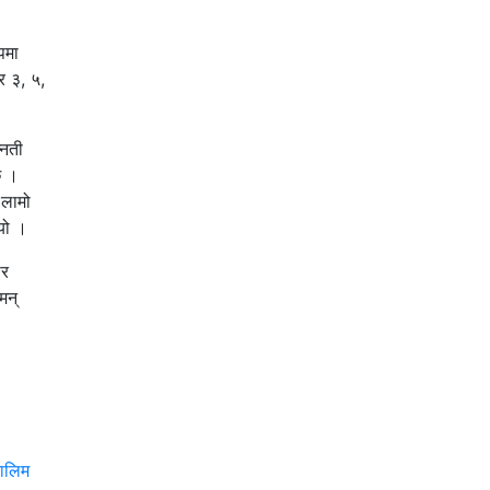
पमा
र ३, ५,
्नती
छ ।
 लामो
यो ।
ार
मन्