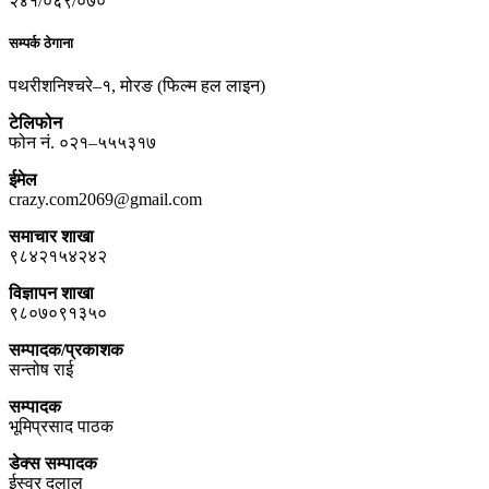
२४१/०६९/०७०
सम्पर्क ठेगाना
पथरीशनिश्चरे–१, मोरङ (फिल्म हल लाइन)
टेलिफोन
फोन नं. ०२१–५५५३१७
ईमेल
crazy.com2069@gmail.com
समाचार शाखा
९८४२१५४२४२
विज्ञापन शाखा
९८०७०९१३५०
सम्पादक/प्रकाशक
सन्तोष राई
सम्पादक
भूमिप्रसाद पाठक
डेक्स सम्पादक
ईस्वर दुलाल