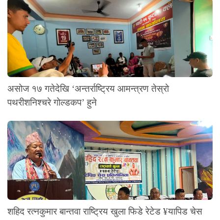
असोज १७ गतेदेखि ‘अन्तर्राष्ट्रिय आमन्त्रण तेस्रो
पथरीशनिश्चरे गोल्डकप’ हुने
शहिद रत्नकुमार बान्तवा राष्ट्रिय खुला फिडे रेटेड ¥यापिड चेस