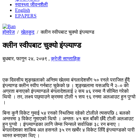
स्वास्थ्य जीवनशैली
English
EPAPERS
होमपेज
/
खेलकुद
/
क्लीन स्वीपबाट चुक्यो इंग्ल्याण्ड
क्लीन स्वीपबाट चुक्यो इंग्ल्याण्ड
बुधबार, फागुन २४, २०७९
,
क्रेजी साप्ताहिक
एक दिवसीय शृङ्खलाको अन्तिम खेलमा बंगलादेशसँग ५० रनले पराजित हुँदै
इंग्ल्याण्ड क्लीन स्वीप गर्नबाट चुकेको छ । शृङ्खलामा यसअघि नै २–० को
अग्रता बनाएको इंग्ल्याण्डले बंगलादेशलाई २ सय ४६ रनमा नै सीमित गरेको
थियो । तर, लक्ष्य पछ्याउने क्रममा टोली १ सय ९६ रनमा अलआउट हुन पुग्यो
।
बिना कुनै विकेट गुमाई ५४ रनको स्थितिमा रहेको टोलीले त्यसपछि ८ बलको
अन्तरमा ३ विकेट गुमाएको थियो । अन्ततः ४१ बल बाँकी छँदै टोली अलआउट
हुन पुग्यो । इंग्ल्याण्डका लागि जेम्स भिन्सले सर्वाधिक ३८ रन बनाए ।
बंगलादेशका शाकिब अल हसनले ३५ रन खर्चेर ४ विकेट लिँदै इंग्ल्याण्डको पारी
ध्वस्त बनाएका थिए ।