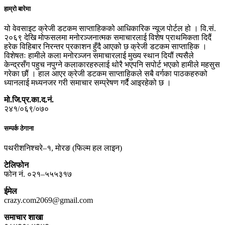
हाम्रो बारेमा
यो वेवसाइट क्रेजी डटकम साप्ताहिकको आधिकारिक न्यूज पोर्टल हो । वि.सं.
२०६९ देखि मोफसलमा मनोरञ्जनात्मक समाचारलाई विशेष प्राथमिकता दिदैं
हरेक विहिबार निरन्तर प्रकाशन हुँदै आएको छ क्रेजी डटकम साप्ताहिक ।
विशेषतः हामीले कला मनोरञ्जन समाचारलाई मुख्य स्थान दियौं त्यसैले
केन्द्रसँग पहुच नपुग्ने कलाकारहरुलाई थोरै भएपनि सपोर्ट भएको हामीले महसुस
गरेका छौं । हाल आएर क्रेजी डटकम साप्ताहिकले सबै वर्गका पाठकहरुको
ध्यानलाई मध्यनजर गरी समाचार सम्प्रेषण गर्दै आइरहेको छ ।
मो.जि.प्र.का.द.नं.
२४१/०६९/०७०
सम्पर्क ठेगाना
पथरीशनिश्चरे–१, मोरङ (फिल्म हल लाइन)
टेलिफोन
फोन नं. ०२१–५५५३१७
ईमेल
crazy.com2069@gmail.com
समाचार शाखा