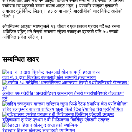
आरसीबीबाट ओपनिङ गर्न आएकी कप्तान स्मृति मन्धाना २३ रनको व्यक्तिगत
स्कोरमा म्याथ्युजको बलमा क्याच आएट भइन् । यसपछि साइका इशाकले
लगातार दुई विकेट लिइन् । ४३ रनमा मात्रै आरसीबीको चार विकेट खसेको
थियो ।
ओपनिङमा आएका म्याथ्युजले १३ चौका र एक छक्का प्रहार गर्दै ७७ रनमा
अविजित रहिन् भने तेस्रो नम्बरमा रहेका स्काइभर ब्रन्टले पनि ५५ रनको
अविजित इनिङ खेलिन् ।
सम्बन्धित खवर
वडा नं. ३ द्वारा क्रिकेट क्लबलाई खेल सामग्री हस्तान्तरण
असोज १७ गतेदेखि ‘अन्तर्राष्ट्रिय आमन्त्रण तेस्रो पथरीशनिश्चरे गोल्डकप’
हुने
शहिद रत्नकुमार बान्तवा राष्ट्रिय खुला फिडे रेटेड ¥यापिड चेस प्रतियोगिता
बुद्धिचालमा एभरेष्ट प्रथम र बी भिडिजनमा किर्तिपुर एकेडमी उत्कृष्ट
रेडस्टार हिसान खेलकुद सप्ताहको च्याम्पियन