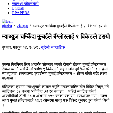
स्वास्थ्य जीवनशैली
English
EPAPERS
होमपेज
/
खेलकुद
/
म्याथ्युज चम्किँदा मुम्बईले बैंग्लोरलाई ९ विकेटले हरायो
म्याथ्युज चम्किँदा मुम्बईले बैंग्लोरलाई ९ विकेटले हरायो
बुधबार, फागुन २४, २०७९
,
क्रेजी साप्ताहिक
वुमन्स प्रिमियर लिग अन्तर्गत सोमबार भएको दोस्रो खेलमा मुम्बई इन्डियन्सले
रोयल च्यालेन्जर्स बैंग्लोरमाथि ९ विकेटको सहज जीत हासिल गरेको छ । हेली
म्याथ्युजको अलराउन्ड प्रदर्शनमा मुम्बई इन्डियन्सले ५ ओभर बाँकी रहँदै लक्ष्य
पछ्यायो ।
बलिङका क्रममा म्याथ्युजले कप्तान स्मृति मन्धानासहित तीन विकेट लिइन् भने
ब्याटिङमा ३८ बलमा अविजित ७७ रन बनाइन् । पहिले ब्याटिङ गरेको
आरसीबीको टोली १८.४ ओभरमा १५५ रनको स्कोरमा अलआउट भयो। उक्त
लक्ष्य मुम्बई इन्डियन्सले १४.२ ओभरमा मात्र एक विकेट गुमाएर पुरा गरेको थियो
।