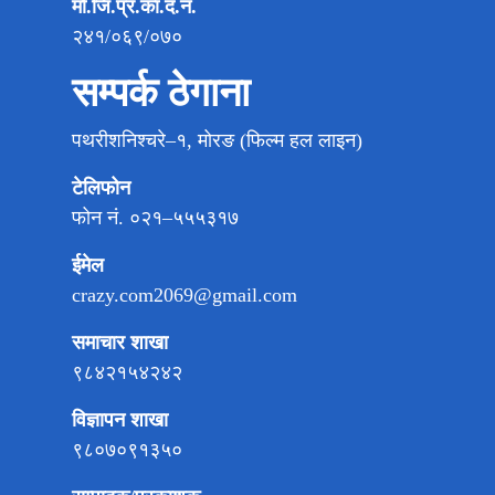
मो.जि.प्र.का.द.नं.
२४१/०६९/०७०
सम्पर्क ठेगाना
पथरीशनिश्चरे–१, मोरङ (फिल्म हल लाइन)
टेलिफोन
फोन नं. ०२१–५५५३१७
ईमेल
crazy.com2069@gmail.com
समाचार शाखा
९८४२१५४२४२
विज्ञापन शाखा
९८०७०९१३५०