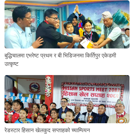
बुद्धिचालमा एभरेष्ट प्रथम र बी भिडिजनमा किर्तिपुर एकेडमी
उत्कृष्ट
रेडस्टार हिसान खेलकुद सप्ताहको च्याम्पियन