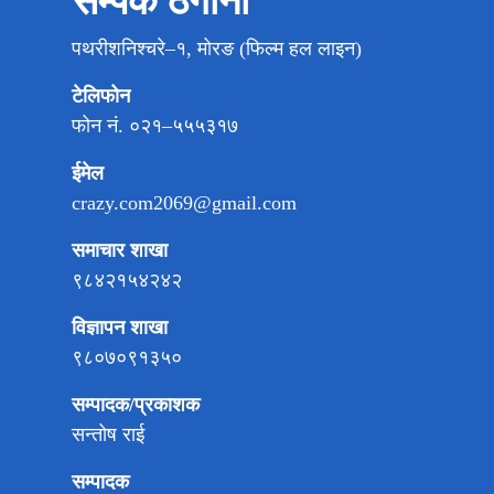
सम्पर्क ठेगाना
पथरीशनिश्चरे–१, मोरङ (फिल्म हल लाइन)
टेलिफोन
फोन नं. ०२१–५५५३१७
ईमेल
crazy.com2069@gmail.com
समाचार शाखा
९८४२१५४२४२
विज्ञापन शाखा
९८०७०९१३५०
सम्पादक/प्रकाशक
सन्तोष राई
सम्पादक