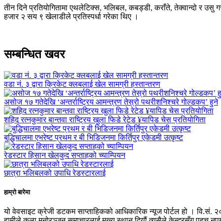
तीन दिने प्रतियोगितामा एथलेटिक्स, भलिबल, कबड्डी, कराँते, तेक्वान्दो र उसु
हजार २ सय ९ खेलाडीले प्रतिस्पर्धा गरेका थिए ।
सम्बन्धित खवर
वडा नं. ३ द्वारा क्रिकेट क्लबलाई खेल सामग्री हस्तान्तरण
असोज १७ गतेदेखि ‘अन्तर्राष्ट्रिय आमन्त्रण तेस्रो पथरीशनिश्चरे गोल्डकप’ हुने
शहिद रत्नकुमार बान्तवा राष्ट्रिय खुला फिडे रेटेड ¥यापिड चेस प्रतियोगिता
बुद्धिचालमा एभरेष्ट प्रथम र बी भिडिजनमा किर्तिपुर एकेडमी उत्कृष्ट
रेडस्टार हिसान खेलकुद सप्ताहको च्याम्पियन
छात्रा भलिबलको उपाधि रेडस्टारलाई
हाम्रो बारेमा
यो वेवसाइट क्रेजी डटकम साप्ताहिकको आधिकारिक न्यूज पोर्टल हो । वि.सं. २
हामीले कला मनोरञ्जन समाचारलाई मुख्य स्थान दियौं त्यसैले केन्द्रसँग पहुच 