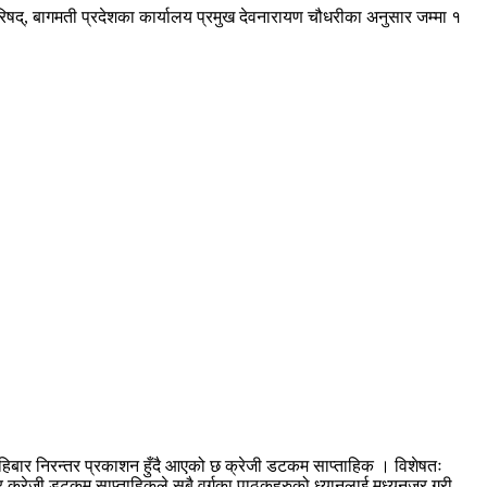
परिषद्, बागमती प्रदेशका कार्यालय प्रमुख देवनारायण चौधरीका अनुसार जम्मा १
हिबार निरन्तर प्रकाशन हुँदै आएको छ क्रेजी डटकम साप्ताहिक । विशेषतः
आएर क्रेजी डटकम साप्ताहिकले सबै वर्गका पाठकहरुको ध्यानलाई मध्यनजर गरी