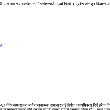
 गरी ६ खेलमा ५२ स्वर्णका लागि प्रतिस्पर्धा भएको थियो । प्रदेश खेलकुद विकास 
०६९ देखि मोफसलमा मनोरञ्जनात्मक समाचारलाई विशेष प्राथमिकता दिदैं हरेक वि
नपुग्ने कलाकारहरुलाई थोरै भएपनि सपोर्ट भएको हामीले महसुस गरेका छौं । हाल 