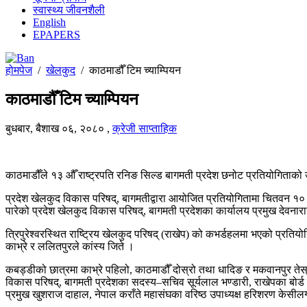
स्वास्थ्य जीवनशैली
English
EPAPERS
होमपेज
/
खेलकुद
/
काठमाडौँ टिम च्याम्पियन
काठमाडौँ टिम च्याम्पियन
बुधबार, बैशाख ०६, २०८०
,
क्रेजी साप्ताहिक
काठमाडौँले १३ औँ राष्ट्रपति रनिङ सिल्ड बागमती प्रदेश छनोट प्रतियोगिताको उ
प्रदेश खेलकुद विकास परिषद्, बागमतीद्वारा आयोजित प्रतियोगितामा चितवन १० स
पारेको प्रदेश खेलकुद विकास परिषद्, बागमती प्रदेशका कार्यालय प्रमुख देवन
त्रिपुरेश्वरस्थित राष्ट्रिय खेलकुद परिषद् (राखेप) को कभर्डहलमा भएको प्रत
काभ्रे र ललितपुरले कांस्य जिते ।
कबड्डीको छात्रमा काभ्रे पहिलो, काठमाडौँ दोस्रो तथा धादिङ र मकवानपुर ते
विकास परिषद्, बागमती प्रदेशका सदस्य–सचिव सूर्यलाल भण्डारी, राखेपका बोर्
प्रमुख खुशराज दाहाल, नेपाल कराँते महासंघका वरिष्ठ उपाध्यक्ष हरिशरण केसील