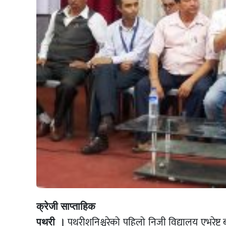
क्रेजी साप्ताहिक
पथरीशनिश्चरेको पहिलो निजी विद्यालय एभरेष्ट बोर
पथरी ।