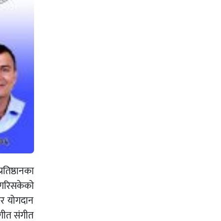
रतिष्ठानका
त गरिसकेको
खेर योगदान
 गीत संगीत