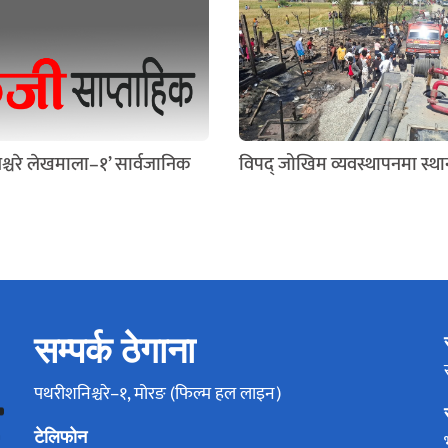
श्चरे लेखमाला–१’ सार्वजानिक
विपद् जोखिम व्यवस्थापनमा स्थ
सम्पर्क ठेगाना
पथरीशनिश्चरे–१, मोरङ (फिल्म हल लाइन)
टेलिफोन