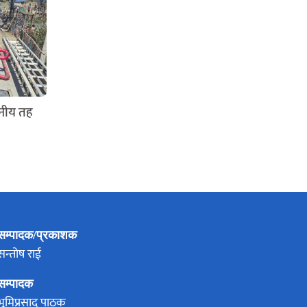
ानीय तह
सम्पादक/प्रकाशक
सन्तोष राई
सम्पादक
भूमिप्रसाद पाठक