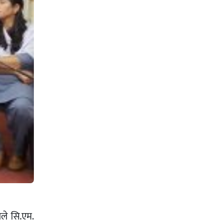
लयले सि.एम.