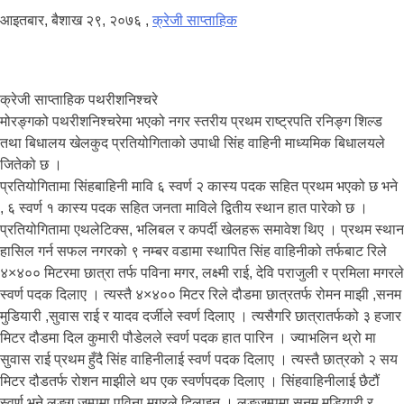
आइतबार, बैशाख २९, २०७६
,
क्रेजी साप्ताहिक
क्रेजी साप्ताहिक पथरीशनिश्चरे
मोरङ्गको पथरीशनिश्चरेमा भएको नगर स्तरीय प्रथम राष्ट्रपति रनिङ्ग शिल्ड
तथा बिधालय खेलकुद प्रतियोगिताको उपाधी सिंह वाहिनी माध्यमिक बिधालयले
जितेको छ ।
प्रतियोगितामा सिंहबाहिनी मावि ६ स्वर्ण २ कास्य पदक सहित प्रथम भएको छ भने
, ६ स्वर्ण १ कास्य पदक सहित जनता माविले द्वितीय स्थान हात पारेको छ ।
प्रतियोगितामा एथलेटिक्स, भलिबल र कपर्दी खेलहरू समावेश थिए । प्रथम स्थान
हासिल गर्न सफल नगरको ९ नम्बर वडामा स्थापित सिंह वाहिनीको तर्फबाट रिले
४×४०० मिटरमा छात्रा तर्फ पविना मगर, लक्ष्मी राई, देवि पराजुली र प्रमिला मगरले
स्वर्ण पदक दिलाए । त्यस्तै ४×४०० मिटर रिले दौडमा छात्रतर्फ रोमन माझी ,सनम
मुडियारी ,सुवास राई र यादव दर्जीले स्वर्ण दिलाए । त्यसैगरि छात्रातर्फको ३ हजार
मिटर दौडमा दिल कुमारी पौडेलले स्वर्ण पदक हात पारिन । ज्याभलिन थ्रो मा
सुवास राई प्रथम हुँदै सिंह वाहिनीलाई स्वर्ण पदक दिलाए । त्यस्तै छात्रको २ सय
मिटर दौडतर्फ रोशन माझीले थप एक स्वर्णपदक दिलाए । सिंहवाहिनीलाई छैटौं
स्वर्ण भने लङ्ग जम्पमा पविना मगरले दिलाइन । लङजम्पमा सनम मुडियारी र