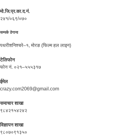
मो.जि.प्र.का.द.नं.
२४१/०६९/०७०
सम्पर्क ठेगाना
पथरीशनिश्चरे–१, मोरङ (फिल्म हल लाइन)
टेलिफोन
फोन नं. ०२१–५५५३१७
ईमेल
crazy.com2069@gmail.com
समाचार शाखा
९८४२१५४२४२
विज्ञापन शाखा
९८०७०९१३५०