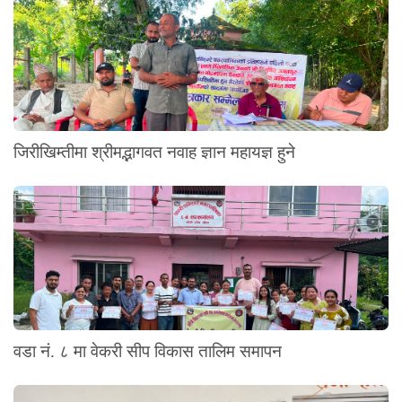
जिरीखिम्तीमा श्रीमद्भागवत नवाह ज्ञान महायज्ञ हुने
वडा नं. ८ मा वेकरी सीप विकास तालिम समापन