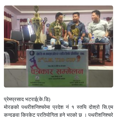
प्रेमप्रसाद भटराई(के.डि)
मोरङको पथरीशनिश्चरेमा प्रदेश नं १ स्तयि दोश्रो सि.एम
कन्दङ्वा क्रिकेट प्रतियोगिता हुने भएको छ । पथरीशनिश्चरे