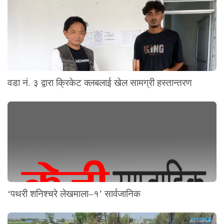
वडा नं. ३ द्वारा क्रिकेट क्लबलाई खेल सामग्री हस्तान्तरण
‘पथरी शनिश्चरे लेखमाला–१’ सार्वजानिक