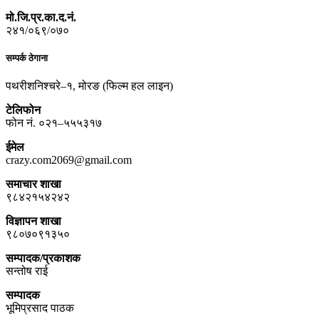
मो.जि.प्र.का.द.नं.
२४१/०६९/०७०
सम्पर्क ठेगाना
पथरीशनिश्चरे–१, मोरङ (फिल्म हल लाइन)
टेलिफोन
फोन नं. ०२१–५५५३१७
ईमेल
crazy.com2069@gmail.com
समाचार शाखा
९८४२१५४२४२
विज्ञापन शाखा
९८०७०९१३५०
सम्पादक/प्रकाशक
सन्तोष राई
सम्पादक
भूमिप्रसाद पाठक