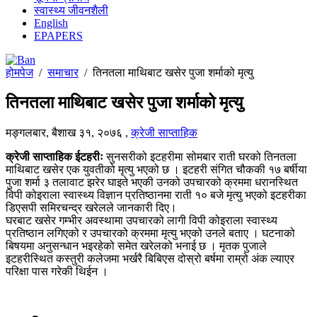
स्वास्थ्य जीवनशैली
English
EPAPERS
होमपेज
/
समाचार
/
तिनतला माथिबाट खसेर पुजा शर्माको मृत्यु
तिनतला माथिबाट खसेर पुजा शर्माको मृत्यु
मङ्गलबार, बैशाख ३१, २०७६
,
क्रेजी साप्ताहिक
क्रेजी साप्ताहिक ईटहरीः
सुनसरीको इटहरीमा सोमबार राती घरको तिनतला
माथिबाट खसेर एक युवतीको मृत्यु भएको छ । इटहरी संगित चौककी १७ बर्षीया
पुजा शर्मा ३ तलावाट झरेर घाइते भएकी उनको उपचारको क्रममा धरानस्थित
विपी कोइराला स्वास्थ्य विज्ञान प्रतिष्ठानमा राती १० बजे मृत्यु भएको इटहरीका
डिएसपी समिरचन्द्र खरेलले जानकारी दिए।
घरबाट खसेर गम्भीर अवस्थामा उपचारको लागी विपी कोइराला स्वास्थ्य
प्रतिष्ठान लगिएको र उपचारको क्रममा मृत्यु भएको उनले बताए । घटनाको
बिषयमा अनुसन्धान भइरहेको समेत खरेलको भनाई छ । मृतक पुजाले
इटहरीस्थित कस्तुरी कलेजमा भर्खरै बिबिएस दोस्रो बर्षमा राम्रो अंक ल्याएर
परिक्षा पास गरेकी थिईन ।