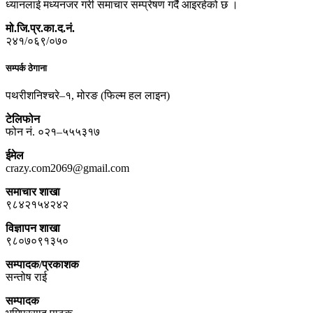
ध्यानलाई मध्यनजर गरी समाचार सम्प्रेषण गर्दै आइरहेको छ ।
मो.जि.प्र.का.द.नं.
२४१/०६९/०७०
सम्पर्क ठेगाना
पथरीशनिश्चरे–१, मोरङ (फिल्म हल लाइन)
टेलिफोन
फोन नं. ०२१–५५५३१७
ईमेल
crazy.com2069@gmail.com
समाचार शाखा
९८४२१५४२४२
विज्ञापन शाखा
९८०७०९१३५०
सम्पादक/प्रकाशक
सन्तोष राई
सम्पादक