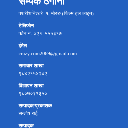
सम्पर्क ठेगाना
पथरीशनिश्चरे–१, मोरङ (फिल्म हल लाइन)
टेलिफोन
फोन नं. ०२१–५५५३१७
ईमेल
crazy.com2069@gmail.com
समाचार शाखा
९८४२१५४२४२
विज्ञापन शाखा
९८०७०९१३५०
सम्पादक/प्रकाशक
सन्तोष राई
सम्पादक