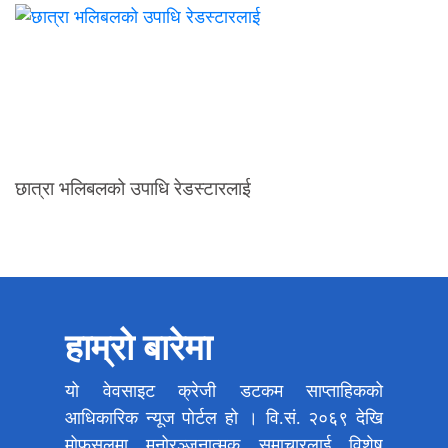
छात्रा भलिबलको उपाधि रेडस्टारलाई
हाम्रो बारेमा
यो वेवसाइट क्रेजी डटकम साप्ताहिकको
आधिकारिक न्यूज पोर्टल हो । वि.सं. २०६९ देखि
मोफसलमा मनोरञ्जनात्मक समाचारलाई विशेष