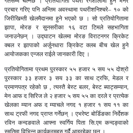
गतेसम्म चल्नेछ । प्रतियोगिता पथरी रंगशालामा हुने भनेर
प्रचार गरिए पनि अन्तिम अवस्थामा पथरीशनिश्चरे– १० को
जिरीखिम्ती खेलमैदानमा हुने भएको छ । सो प्रतियोगितामा
झापा, मोरङ र सुनसरीका १६ वटा टिमले सहभागिता
जनाउनेछन् । उद्घाटन खेलमा मोरङ विराटनगर क्रिकेट
क्बल र झापाको अर्जुनधारा क्रिकेट क्लब बीच खेल हुने
आयोजकका एन्जल राईले जानकारी दिए ।
प्रतियोगितामा प्रथम पुरस्कार ५५ हजार ५ सय ५५ दोश्रो
पुरस्कार ३३ हजार ३ सय ३३ का साथ ट्रफि, मेडल र
प्रमाणपत्र रहेको छ , त्यस्तै बेस्ट बलर, बेस्ट ब्याट्सम्यान,
मेन आफ द सिरिज ले २ हजार ५ सय ५५ का दरले र प्रत्येक
खेलका म्यान अफ द म्याचले नगद १ हजार १ सय ११ का
साथ ट्रफी नगद प्राप्त गर्नेछन् । एभरेष्ट बोर्डिङका निर्देशक
रविन कन्दङवाले आफ्ना स्वर्गिय पिता सि.एम कन्दङ्वाको
स्मृतिमा विभिन्न कार्यक्रमहरु गर्दै आइरहेका छन् ।