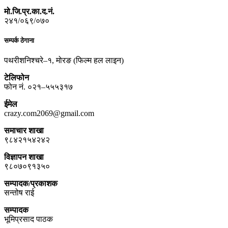
मो.जि.प्र.का.द.नं.
२४१/०६९/०७०
सम्पर्क ठेगाना
पथरीशनिश्चरे–१, मोरङ (फिल्म हल लाइन)
टेलिफोन
फोन नं. ०२१–५५५३१७
ईमेल
crazy.com2069@gmail.com
समाचार शाखा
९८४२१५४२४२
विज्ञापन शाखा
९८०७०९१३५०
सम्पादक/प्रकाशक
सन्तोष राई
सम्पादक
भूमिप्रसाद पाठक