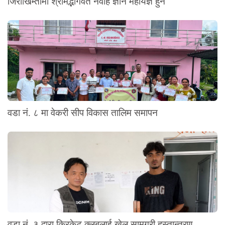
जिरीखिम्तीमा श्रीमद्भागवत नवाह ज्ञान महायज्ञ हुने
वडा नं. ८ मा वेकरी सीप विकास तालिम समापन
वडा नं. ३ द्वारा क्रिकेट क्लबलाई खेल सामग्री हस्तान्तरण