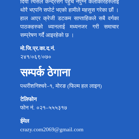
दियौं त्यसैले केन्द्रसँग पहुच नपुग्ने कलाकारहरुलाई
थोरै भएपनि सपोर्ट भएको हामीले महसुस गरेका छौं ।
हाल आएर क्रेजी डटकम साप्ताहिकले सबै वर्गका
पाठकहरुको ध्यानलाई मध्यनजर गरी समाचार
सम्प्रेषण गर्दै आइरहेको छ ।
मो.जि.प्र.का.द.नं.
२४१/०६९/०७०
सम्पर्क ठेगाना
पथरीशनिश्चरे–१, मोरङ (फिल्म हल लाइन)
टेलिफोन
फोन नं. ०२१–५५५३१७
ईमेल
crazy.com2069@gmail.com