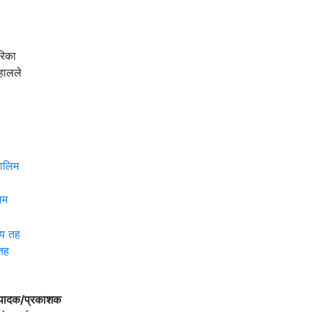
रिका
हालले
िम
 तह
्पादक/प्रकाशक