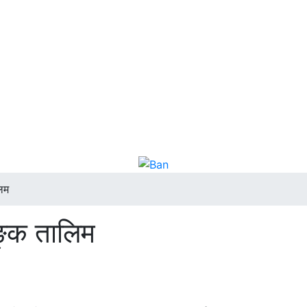
लिम
ंङ्क तालिम