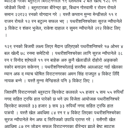
ब्याटिङ गरेको ब्लुस्टार बिराटनगरले १९ दशमलब २ बल खेल्दै १२८ रन
जोडेको थियो । ब्लुस्टारका बीरेन्द्र झा, बिधान गोस्वामी र रोवन रोयले
समान २२र२२ रनको योगदान गरे । यस्तै कप्तान मुन्ना मेन्डीसले ११ र
राजन रोयले १२ रन बटुल्न सफल भए । पथरीशनिश्चरेका सुरज न्यौपानेले
३ विकेट र शंकर भुजेल, राकेश दाहाल र सुमन न्यौपानेले २र२ विकेट लिए
।
१२९ रनको बिजयी लक्ष्य लिएर मैदान उत्रिएको पथरीशनिश्चरे १७ ओभर ४
बल खेल्दै ७८ रनमा समेटियो । पथरीशनिश्चरेका लागि सुरज न्यौपानेले २८
रन र विनोद श्रेष्ठले ११ रन बाहेक अरु कुनै खेलाडीले दोहोरो अङ्कको
स्कोर बनाउन सकेनन् । पथरीशनिश्चरेलाई सस्तैमा अलआउट गर्दा खेलका
म्यान अफ द म्याच घोषित विराटनगरका अमन सिंह राजपुत ४ विकेट लिँदै
नायक बन्ने । यस्तै मुन्ना मेन्डिसले पनि ३ विकेट लिए ।
जितसँगै विराटनगको ब्लुस्टार क्रिकेट कलवले ५५ हजार ५ सय ५५ रुपियाँ
नगद सहित ट्रफि हात पारेको छ भने उप विजेता आयोजक पथरीशनिश्चरे
क्रिकेट कलवले ३३ हजार ३ सय ३३ रुपियाँ नगद सहित ट्रफि हात
पा¥यो । यस्तै खेल अवधिमा ८४ रन र ४ विकेट लिएका पथरीशनिश्चरेका
सुरज न्यौपानेले मेन अफ द सिरिजको उपाधि प्राप्त गरे । यसैगरी खेल
अवधिमा ८७ रन जोड्न सफल विराटनगरका वीरेन्द्र झाले बेष्ट ब्याट्स