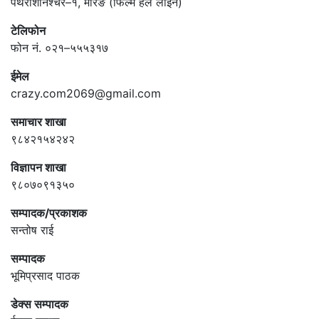
पथरीशनिश्चरे–१, मोरङ (फिल्म हल लाइन)
टेलिफोन
फोन नं. ०२१–५५५३१७
ईमेल
crazy.com2069@gmail.com
समाचार शाखा
९८४२१५४२४२
विज्ञापन शाखा
९८०७०९१३५०
सम्पादक/प्रकाशक
सन्तोष राई
सम्पादक
भूमिप्रसाद पाठक
डेक्स सम्पादक