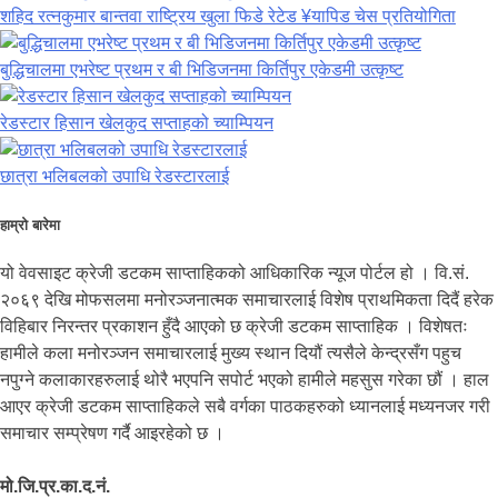
शहिद रत्नकुमार बान्तवा राष्ट्रिय खुला फिडे रेटेड ¥यापिड चेस प्रतियोगिता
बुद्धिचालमा एभरेष्ट प्रथम र बी भिडिजनमा किर्तिपुर एकेडमी उत्कृष्ट
रेडस्टार हिसान खेलकुद सप्ताहको च्याम्पियन
छात्रा भलिबलको उपाधि रेडस्टारलाई
हाम्रो बारेमा
यो वेवसाइट क्रेजी डटकम साप्ताहिकको आधिकारिक न्यूज पोर्टल हो । वि.सं.
२०६९ देखि मोफसलमा मनोरञ्जनात्मक समाचारलाई विशेष प्राथमिकता दिदैं हरेक
विहिबार निरन्तर प्रकाशन हुँदै आएको छ क्रेजी डटकम साप्ताहिक । विशेषतः
हामीले कला मनोरञ्जन समाचारलाई मुख्य स्थान दियौं त्यसैले केन्द्रसँग पहुच
नपुग्ने कलाकारहरुलाई थोरै भएपनि सपोर्ट भएको हामीले महसुस गरेका छौं । हाल
आएर क्रेजी डटकम साप्ताहिकले सबै वर्गका पाठकहरुको ध्यानलाई मध्यनजर गरी
समाचार सम्प्रेषण गर्दै आइरहेको छ ।
मो.जि.प्र.का.द.नं.