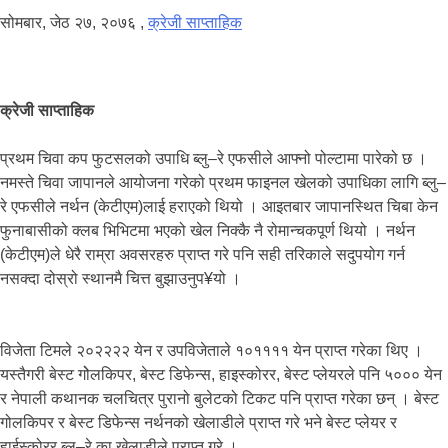
सोमबार, जेठ २७, २०७६
,
क्रेजी साप्ताहिक
क्रेजी साप्ताहिक
प्रथम चिवा कप फुटसलको उपाधि ब्लु–रे एफसीले आफ्नो पोल्टामा पारेको छ ।
नमस्ते चिवा जापानले आयोजना गरेको प्रथम फाइनल खेलको उपाधिका लागि ब्लु–
रे एफसीले नर्थन (केटीएम)लाई हराएको थियो । आइतबार जापानस्थित चिबा केन
फुनाबासीको क्लब भिभिटमा भएको खेल निक्कै नै रोमान्चकपूर्ण थियो । नर्थन
(केटीएम)ले धेरै राम्रा अवसरहरु प्राप्त गरे पनि सही तरिकाले सदुपयोग गर्न
नसक्दा दोस्रो स्थानमै चित्त बुझाउनुप¥यो ।
विजेता टिमले २०२२२२ येन र उपविजेताले १०११११ येन प्राप्त गरेका थिए ।
यस्तैगरी बेस्ट गोेलकिपर, बेस्ट डिफेन्स, हाइस्कोरर, बेस्ट प्लेयरले पनि ५००० येन
र नेपाली कथानक चलचित्र पुरानो बुलेटको टिकट पनि प्राप्त गरेका छन् । बेस्ट
गोलकिपर र बेस्ट डिफेन्स नर्थनको खेलाडीले प्राप्त गरे भने बेस्ट प्लेयर र
हाईस्कोरर ब्लू–रे का खेलाडीले प्राप्त गरे ।