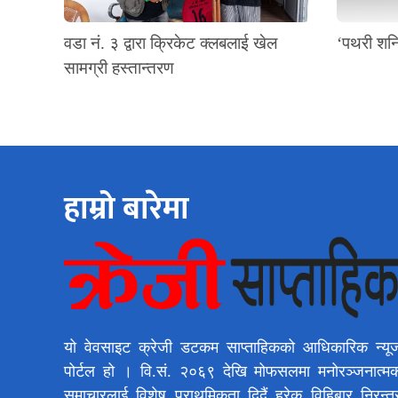
वडा नं. ३ द्वारा क्रिकेट क्लबलाई खेल
‘पथरी शनि
सामग्री हस्तान्तरण
हाम्रो बारेमा
यो वेवसाइट क्रेजी डटकम साप्ताहिकको आधिकारिक न्यू
पोर्टल हो । वि.सं. २०६९ देखि मोफसलमा मनोरञ्जनात्म
समाचारलाई विशेष प्राथमिकता दिदैं हरेक विहिबार निरन्त