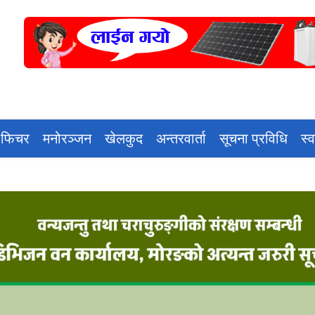
 फिचर
मनोरञ्जन
खेलकुद
अन्तरवार्ता
सूचना प्रविधि
स्