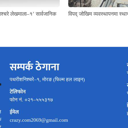
श्चरे लेखमाला–१’ सार्वजानिक
विपद् जोखिम व्यवस्थापनमा स्थ
सम्पर्क ठेगाना
पथरीशनिश्चरे–१, मोरङ (फिल्म हल लाइन)
टेलिफोन
फोन नं. ०२१–५५५३१७
ईमेल
ज
क
crazy.com2069@gmail.com
र