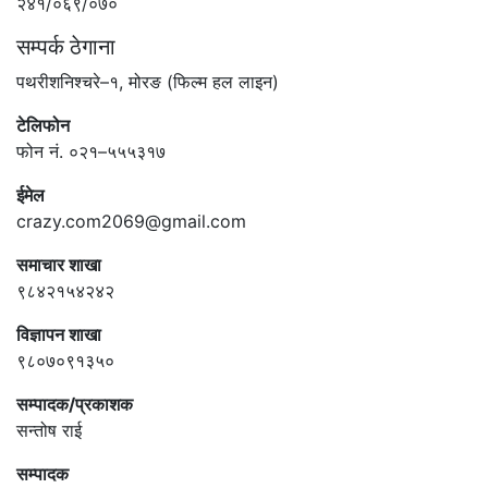
२४१/०६९/०७०
सम्पर्क ठेगाना
पथरीशनिश्चरे–१, मोरङ (फिल्म हल लाइन)
टेलिफोन
फोन नं. ०२१–५५५३१७
ईमेल
crazy.com2069@gmail.com
समाचार शाखा
९८४२१५४२४२
विज्ञापन शाखा
९८०७०९१३५०
सम्पादक/प्रकाशक
सन्तोष राई
सम्पादक