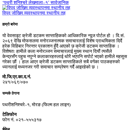
‘पथरी शनिश्चरे लेखमाला–१’ सार्वजानिक
विपद् जोखिम व्यवस्थापनमा स्थानीय तह
हाम्रो बारेमा
यो वेवसाइट क्रेजी डटकम साप्ताहिकको आधिकारिक न्यूज पोर्टल हो । वि.सं.
२०६९ देखि मोफसलमा मनोरञ्जनात्मक समाचारलाई विशेष प्राथमिकता दिदैं
हरेक विहिबार निरन्तर प्रकाशन हुँदै आएको छ क्रेजी डटकम साप्ताहिक ।
विशेषतः हामीले कला मनोरञ्जन समाचारलाई मुख्य स्थान दियौं त्यसैले
केन्द्रसँग पहुच नपुग्ने कलाकारहरुलाई थोरै भएपनि सपोर्ट भएको हामीले महसुस
गरेका छौं । हाल आएर क्रेजी डटकम साप्ताहिकले सबै वर्गका पाठकहरुको
ध्यानलाई मध्यनजर गरी समाचार सम्प्रेषण गर्दै आइरहेको छ ।
मो.जि.प्र.का.द.नं.
२४१/०६९/०७०
सम्पर्क ठेगाना
पथरीशनिश्चरे–१, मोरङ (फिल्म हल लाइन)
टेलिफोन
फोन नं. ०२१–५५५३१७
ईमेल