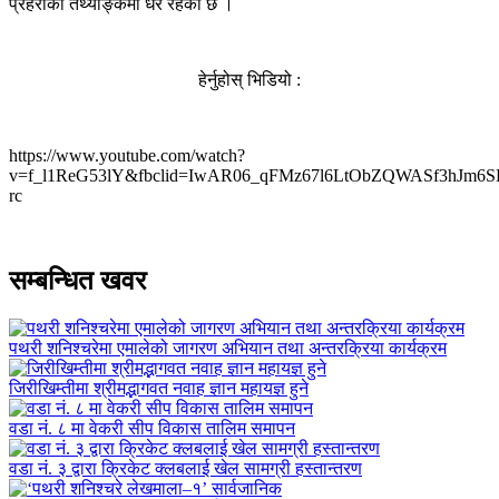
प्रहरीको तथ्याङ्कमा धेरै रहेको छ ।
हेर्नुहोस् भिडियो :
https://www.youtube.com/watch?
v=f_l1ReG53lY&fbclid=IwAR06_qFMz67l6LtObZQWASf3hJm6
rc
सम्बन्धित खवर
पथरी शनिश्चरेमा एमालेको जागरण अभियान तथा अन्तरक्रिया कार्यक्रम
जिरीखिम्तीमा श्रीमद्भागवत नवाह ज्ञान महायज्ञ हुने
वडा नं. ८ मा वेकरी सीप विकास तालिम समापन
वडा नं. ३ द्वारा क्रिकेट क्लबलाई खेल सामग्री हस्तान्तरण